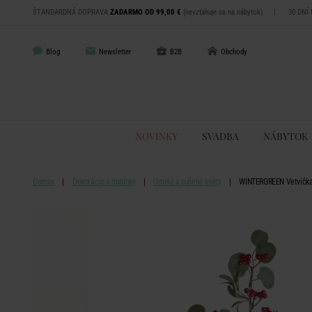
ŠTANDARDNÁ DOPRAVA
ZADARMO OD 99,00 €
(nevzťahuje sa na nábytok)
|
30 DNÍ
Blog
Newsletter
B2B
Obchody
NOVINKY
SVADBA
NÁBYTOK
Domov
Dekorácie a doplnky
Umelé a sušené kvety
WINTERGREEN Vetvička