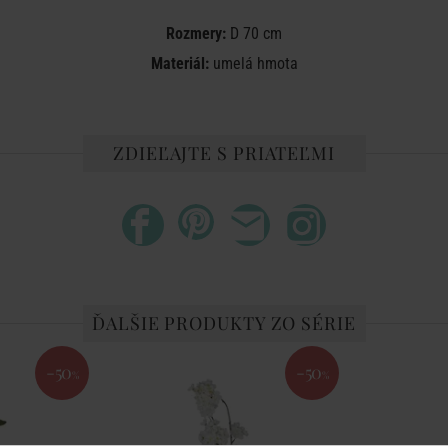
Rozmery:
D 70 cm
Materiál:
umelá hmota
ZDIEĽAJTE S PRIATEĽMI
ĎALŠIE PRODUKTY ZO SÉRIE
-50
-50
%
%