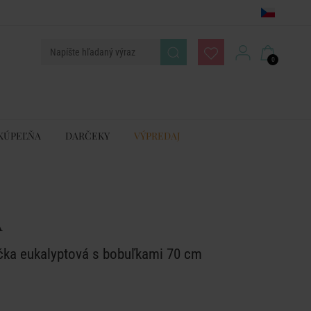
0
KÚPEĽŇA
DARČEKY
VÝPREDAJ
A
ka eukalyptová s bobuľkami 70 cm