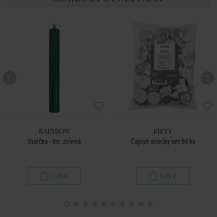
RAINBOW
FIFTY
Sviečka - tm. zelená
Čajové sviečky set 50 ks
1,29 €
5,99 €