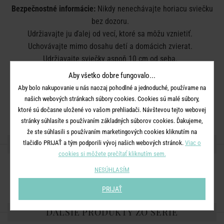
Bezpečnostné informácie:
Nikdy nenechávajte horiacu sviečku
bez dozoru.
Udržiavajte ju ďalej od vecí, ktoré sa môžu vznietiť.
Uchovávajte mimo dosahu detí a domácich zvierat.
Udržiavajte sviečky aspoň 10 cm od seba.
Nepáľte v prievane.
Aby všetko dobre fungovalo...
Neumiestňujte ju v blízkosti zdroja tepla.
Aby bolo nakupovanie u nás naozaj pohodlné a jednoduché, používame na
Zastrihnite knôt na 1 cm.
našich webových stránkach súbory cookies. Cookies sú malé súbory,
Plameň uhaste. Nesfúkavajte ho.
ktoré sú dočasne uložené vo vašom prehliadači. Návštevou tejto webovej
stránky súhlasíte s používaním základných súborov cookies. Ďakujeme,
že ste súhlasili s používaním marketingových cookies kliknutím na
ZDIEĽAJTE S PRIATEĽMI
tlačidlo PRIJAŤ a tým podporili vývoj našich webových stránok.
Viac o
cookies si môžete prečítať kliknutím sem.
NESÚHLASÍM
PRIJAŤ
ĎALŠIE PRODUKTY ZO SÉRIE