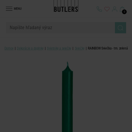
MENU
0
Domov
Dekorácie a doplnky
Svietniky a sviečky
Sviečky
RAINBOW Sviečka - tm. zelená