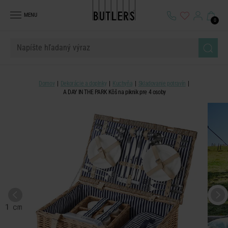
MENU
0
Domov
Dekorácie a doplnky
Kuchyňa
Skladovanie potravín
A DAY IN THE PARK Kôš na piknik pre 4 osoby