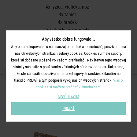
4x lyžica, vidlička, nôž
4x tanier
4x hrnček
2x soľnička a korenička
1x plastový box
Aby všetko dobre fungovalo...
1x chladiaca taška
Aby bolo nakupovanie u nás naozaj pohodlné a jednoduché, používame na
1x otvárač na víno
našich webových stránkach súbory cookies. Cookies sú malé súbory,
ktoré sú dočasne uložené vo vašom prehliadači. Návštevou tejto webovej
stránky súhlasíte s používaním základných súborov cookies. Ďakujeme,
ZDIEĽAJTE S PRIATEĽMI
že ste súhlasili s používaním marketingových cookies kliknutím na
tlačidlo PRIJAŤ a tým podporili vývoj našich webových stránok.
Viac o
cookies si môžete prečítať kliknutím sem.
NESÚHLASÍM
PRIJAŤ
ĎALŠIE PRODUKTY ZO SÉRIE