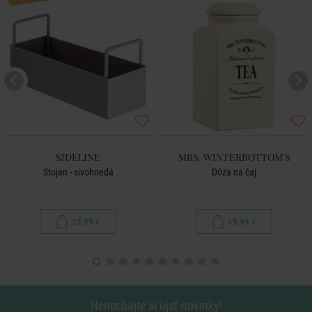
SIDELINE
MRS. WINTERBOTTOM'S
Stojan - sivohnedá
Dóza na čaj
13,99 €
19,99 €
Nenechajte si ujsť novinky!