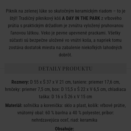
Piknik na zelenej lúke so skutočným keramickým riadom – to je
štýl! Tradičný piknikový kôš
A DAY IN THE PARK
z vŕbového
prútia s praktickým držadlom je zvnútra vyložený pruhovanou
ľanovou látkou. Veko je pevne upevnené prackami. Všetky
súčasti sú bezpečne uložené vo vnútri koša, a napriek tomu
zostáva dostatok miesta na zabalenie niekoľkých lahodných
dobrôt.
DETAILY PRODUKTU
Rozmery:
D 55 x Š 37 x V 21 cm, taniere: priemer 17,6 cm,
hrnčeky: priemer 7,5 cm, box: D 15,5 x Š 22 x V 6,5 cm, chladiaca
taška: D 16 x Š 26 x V 15 cm
Materiál:
soľnička a korenička: sklo a plast, košík: vŕbové prútie,
vnútorný obal: 60 % bavlna a 40 % polyester, príbor:
nehrdzavejúca oceľ, riad: keramika
Obsahuje: