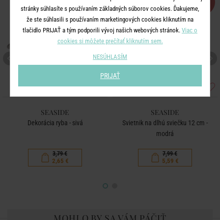
-30
-30
%
%
stránky súhlasíte s používaním základných súborov cookies. Ďakujeme,
že ste súhlasili s používaním marketingových cookies kliknutím na
tlačidlo PRIJAŤ a tým podporili vývoj našich webových stránok.
Viac o
cookies si môžete prečítať kliknutím sem.
NESÚHLASÍM
PRIJAŤ
SEASIDE
SEASIDE
Dekorácia ryba - sivá
Svietnik na dlhú sviečku 12 cm -
modrá
3,79 €
7,99 €
2,65 €
5,59 €
MOHLO BY SA VÁM PÁČIŤ