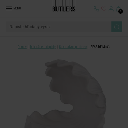
MENU
0
Domov
Dekorácie a doplnky
Dekoratívne predmety
SEASIDE Mušľa