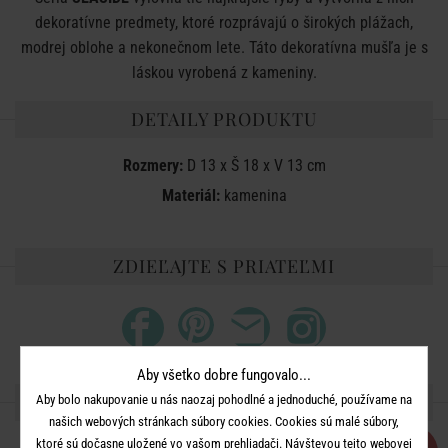
dekoratívne predmety, ktoré rozprávajú o širokých plážach,
modrej oblohe a nekonečnom lete. Táto dekoratívna mušľa je s
láskou vyrobená z kameniny.
DETAILY PRODUKTU
Rozmery:
D 13 x Š 18 x V 13 cm
Materiál:
kamenina
ZDIEĽAJTE S PRIATEĽMI
Aby všetko dobre fungovalo...
ĎALŠIE PRODUKTY ZO SÉRIE
Aby bolo nakupovanie u nás naozaj pohodlné a jednoduché, používame na
našich webových stránkach súbory cookies. Cookies sú malé súbory,
ktoré sú dočasne uložené vo vašom prehliadači. Návštevou tejto webovej