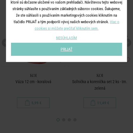
ktoré sú dočasne uložené vo vašom prehliadači. Návštevou tejto webovej
stránky súhlasíte s používaním základných súborov cookies. Ďakujeme,
že ste súhlasili s používaním marketingových cookies kliknutím na
tlačidlo PRIJAŤ a tým podporili vývoj našich webových stránok.
Viac o
cookies si môžete prečítať kliknutím sem.
NESÚHLASÍM
PRIJAŤ
KOI
KOI
Váza 12 cm - koralová
Soľnička a korenička set 2 ks - tm.
zelená
5,99 €
11,49 €