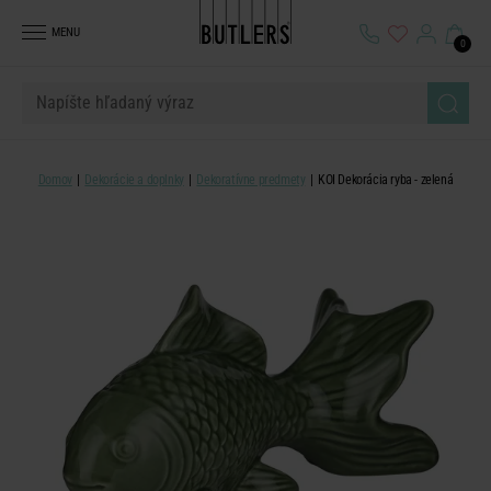
MENU
0
Domov
Dekorácie a doplnky
Dekoratívne predmety
KOI Dekorácia ryba - zelená