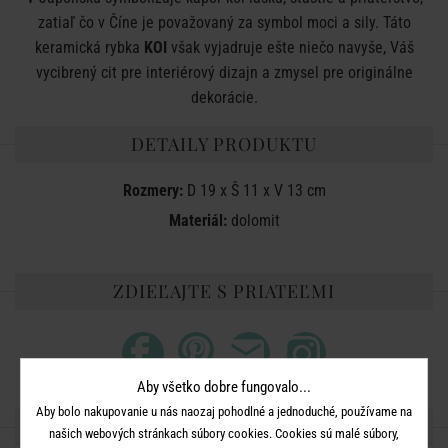
zatiaľ čo v Číne je považovaný za symbol moci a sily. Táto
keramická rybka
KOI
však vyjadruje ešte niečo navyše, Váš
vycibrený cit pre interiérový dizajn a zmysel pre originálne
dekorácie.
DETAILY PRODUKTU
Rozmery:
D 19 x Š 11 x V 13 cm
Materiál:
dolomit
ZDIEĽAJTE S PRIATEĽMI
Aby všetko dobre fungovalo...
Aby bolo nakupovanie u nás naozaj pohodlné a jednoduché, používame na
ĎALŠIE PRODUKTY ZO SÉRIE
našich webových stránkach súbory cookies. Cookies sú malé súbory,