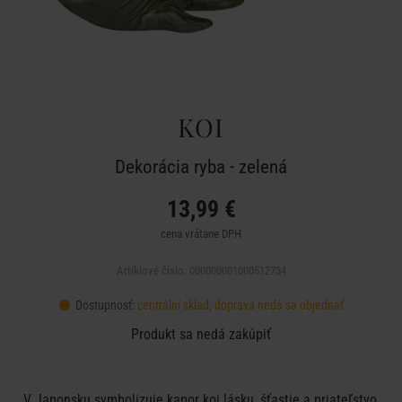
KOI
Dekorácia ryba - zelená
13,99 €
cena vrátane DPH
Artiklové číslo: 000000001000512734
Dostupnosť:
centrální sklad, doprava nedá sa objednať
Produkt sa nedá zakúpiť
V Japonsku symbolizuje kapor koi lásku, šťastie a priateľstvo,