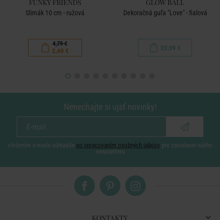
FUNKY FRIENDS
GLOW BALL
Slimák 10 cm - ružová
Dekoračná guľa "Love" - fialová
4,79 €
23,99 €
2,40 €
Nenechajte si ujsť novinky!
vložením e-mailu súhlasíte
so spracovaním osobných údajov
pre zasielanie nášho
newsletteru
KONTAKTY