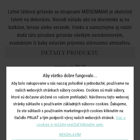
Letné látková girlanda so strapcami MIDSOMMAR je skutočný
talent na dekoráciu. Navodí náladu ako na dovolenke aj na
balkóne, terase alebo verande. Vonku a samozrejme aj vnútri
dodá táto pôvabná girlanda všetkým narodeninovým,
svadobným či baby oslavám príjemnú slávnostnú atmosféru.
DETAILY PRODUKTU
pranie
na
30
°
C
Aby všetko dobre fungovalo...
žehlenie
na
strednú teplotu
Aby bolo nakupovanie u nás naozaj pohodlné a jednoduché, používame na
sušiť
zavesené
na bielizeň
šnúre
,
nie je vhodné
do sušičky
našich webových stránkach súbory cookies. Cookies sú malé súbory,
bielizne
ktoré sú dočasne uložené vo vašom prehliadači. Návštevou tejto webovej
nepoužívať
prípravky
na
bielenie
a
prípravky obsahujúce
chlór
stránky súhlasíte s používaním základných súborov cookies. Ďakujeme,
že ste súhlasili s používaním marketingových cookies kliknutím na
nevhodné
pre
chemické
čistenie
tlačidlo PRIJAŤ a tým podporili vývoj našich webových stránok.
Viac o
Rozmery:
D 600 x Š 22 cm
cookies si môžete prečítať kliknutím sem.
Materiál:
100% bavlna
NESÚHLASÍM