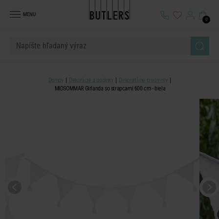
MENU
0
Domov
Dekorácie a doplnky
Dekoratívne predmety
MIDSOMMAR Girlanda so strapcami 600 cm - biela