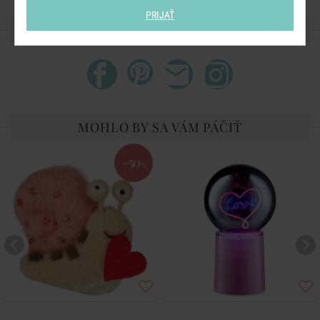
PRIJAŤ
ZDIEĽAJTE S PRIATEĽMI
MOHLO BY SA VÁM PÁČIŤ
-50
%