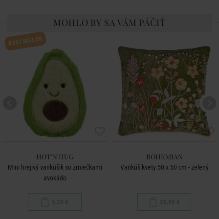
MOHLO BY SA VÁM PÁČIŤ
BESTSELLER
HOT'N'HUG
BOHEMIAN
Mini hrejivý vankúšik so zrniečkami
Vankúš kvety 50 x 50 cm - zelený
avokádo
9,29 €
35,99 €