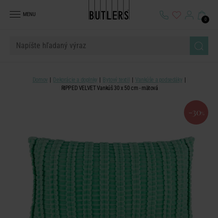
MENU
0
Domov
Dekorácie a doplnky
Bytový textil
Vankúše a podsedáky
RIPPED VELVET Vankúš 30 x 50 cm - mätová
-30
%