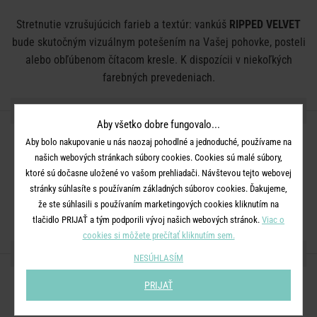
Stretnutie vzrušujúcich farieb a textúr: vankúš
RIPPED VELVET
bude skutočným vizuálnym potešením na Vašej pohovke, posteli
alebo obľúbenom čítacom kresle. K dispozícii v niekoľkých
farebných prevedeniach.
DETAILY PRODUKTU
Aby všetko dobre fungovalo...
Aby bolo nakupovanie u nás naozaj pohodlné a jednoduché, používame na
Rozmery:
D 30 x Š 50 cm
našich webových stránkach súbory cookies. Cookies sú malé súbory,
Materiál:
poťah: 100 % bavlna, výplň: 100 % polyester
ktoré sú dočasne uložené vo vašom prehliadači. Návštevou tejto webovej
Ďalšie informácie:
Možné prať v ruke. Nebieliť. Nevhodné do
stránky súhlasíte s používaním základných súborov cookies. Ďakujeme,
bubnovej sušičky. Chemické čistenie sa neodporúča.
že ste súhlasili s používaním marketingových cookies kliknutím na
tlačidlo PRIJAŤ a tým podporili vývoj našich webových stránok.
Viac o
cookies si môžete prečítať kliknutím sem.
ZDIEĽAJTE S PRIATEĽMI
NESÚHLASÍM
PRIJAŤ