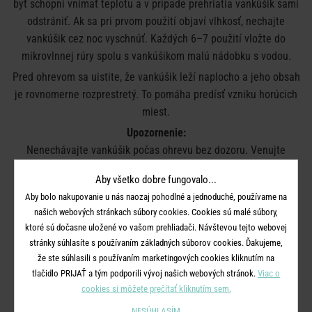
byť schopní vnímať teplotu a v prípade prehriatia vankúšik sami
odstrániť. Ak sa pri prvom použití objaví vlhkosť, nechajte
vankúšik cez noc vyschnúť. Každých 6–7 použití vložte do
mikrovlnnej rúry spolu s vankúšikom malú nádobku s vodou.
Pred ohrevom sa uistite, že vankúšik leží naplocho a jeho obsah
je rovnomerne rozprestretý. To pomáha predísť vzniku horúcich
miest.
Upozornenie:
Nenechávajte vankúšik počas ohrevu bez dozoru. Venujte
pozornosť známkam prehriatia, ako je zápach alebo dym. Ak k
Aby všetko dobre fungovalo...
tomu dôjde, okamžite vankúšik vyberte z mikrovlnnej rúry a
Aby bolo nakupovanie u nás naozaj pohodlné a jednoduché, používame na
nechajte ho vychladnúť vo vode.
našich webových stránkach súbory cookies. Cookies sú malé súbory,
Vankúšik môže byť vo vnútri teplejší, ako naznačuje prvý dotyk.
ktoré sú dočasne uložené vo vašom prehliadači. Návštevou tejto webovej
Manipulujte s ním opatrne.
stránky súhlasíte s používaním základných súborov cookies. Ďakujeme,
že ste súhlasili s používaním marketingových cookies kliknutím na
Varovanie:
tlačidlo PRIJAŤ a tým podporili vývoj našich webových stránok.
Viac o
Tento produkt môže spôsobiť popáleniny. Vyhnite sa
cookies si môžete prečítať kliknutím sem.
dlhodobému priamemu kontaktu s pokožkou pri vyberaní z
NESÚHLASÍM