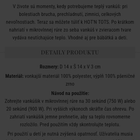
V živote sú momenty, kedy potrebujeme teplý vankúš: pri
bolestiach brucha, prechladnutí, zimnici, celkových
nevoľnostiach. Teraz sa môžete túliť k HOT'N TOTS. Po krátkom
nahriatí v mikrovlnnej rúre zo seba vankúš v zvieracom tvare
vydáva neutíchajúce teplo. Vhodné aj pre bábätká a deti.
DETAILY PRODUKTU
Rozmery:
D 14 x Š 14 x V 3 cm
Materiál:
vonkajší materiál 100% polyester, výplň 100% pšeničné
zrno
Návod na použitie:
Zohrejte vankúšik v mikrovlnnej rúre na 30 sekúnd (750 W) alebo
20 sekúnd (900 W). Pri vyšších výkonoch skráťte čas ohrevu. Po
zahriatí vankúšik jemne prehnetie, aby sa teplo rovnomerne
rozložilo. Pred použitím vždy skontrolujte teplotu.
Pri použití u detí je nutná zvýšená opatrnosť. Užívatelia musia