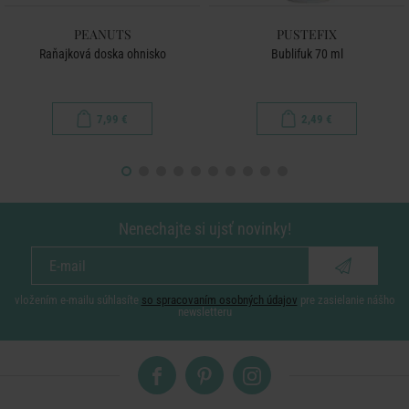
PEANUTS
PUSTEFIX
Raňajková doska ohnisko
Bublifuk 70 ml
7,99 €
2,49 €
Nenechajte si ujsť novinky!
vložením e-mailu súhlasíte
so spracovaním osobných údajov
pre zasielanie nášho
newsletteru