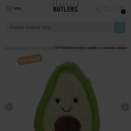
MENU
0
Domov
Darčeky
Darčeky pre deti
HOT'N'HUG Mini hrejivý vankúšik so zrniečkami avokádo
BESTSELLER