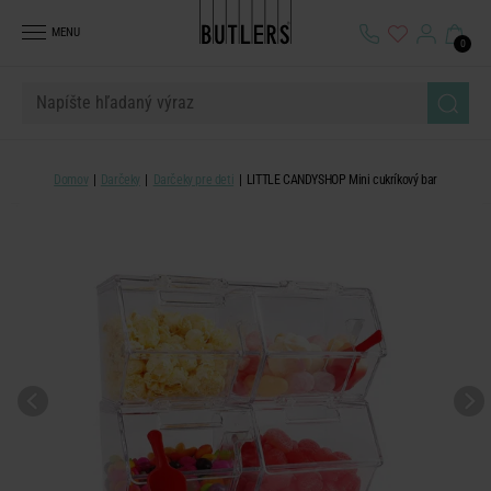
MENU
0
Domov
Darčeky
Darčeky pre deti
LITTLE CANDYSHOP Mini cukríkový bar