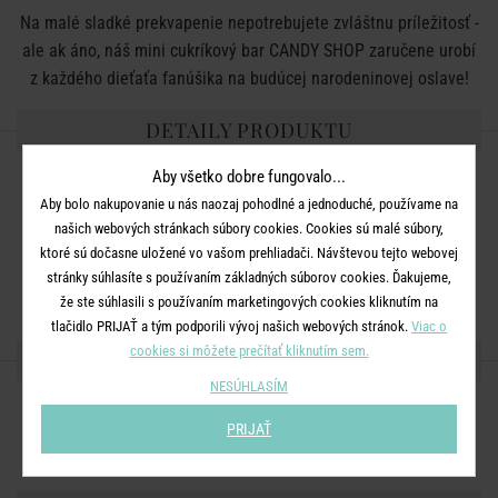
Na malé sladké prekvapenie nepotrebujete zvláštnu príležitosť -
ale ak áno, náš mini cukríkový bar CANDY SHOP zaručene urobí
z každého dieťaťa fanúšika na budúcej narodeninovej oslave!
DETAILY PRODUKTU
Aby všetko dobre fungovalo...
Rozmery:
Š 18 x V 16 cm
Aby bolo nakupovanie u nás naozaj pohodlné a jednoduché, používame na
Rozmery priehradiek:
Š 9 x V 7 cm
našich webových stránkach súbory cookies. Cookies sú malé súbory,
Materiál:
plast
ktoré sú dočasne uložené vo vašom prehliadači. Návštevou tejto webovej
stránky súhlasíte s používaním základných súborov cookies. Ďakujeme,
*Obrázok na obale je iba ilustračný.
že ste súhlasili s používaním marketingových cookies kliknutím na
tlačidlo PRIJAŤ a tým podporili vývoj našich webových stránok.
Viac o
cookies si môžete prečítať kliknutím sem.
ZDIEĽAJTE S PRIATEĽMI
NESÚHLASÍM
PRIJAŤ