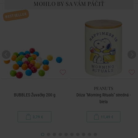
MOHLO BY SA VÁM PÁČIŤ
BESTSELLER
PEANUTS
BUBBLES Žuvačky 200 g
Dóza "Morning Rituals" stredná -
biela
3,79 €
11,49 €