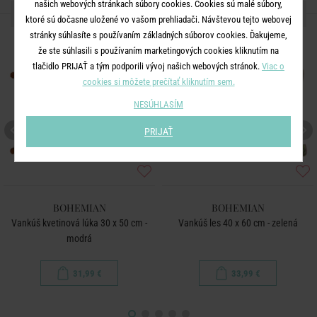
našich webových stránkach súbory cookies. Cookies sú malé súbory,
ĎALŠIE PRODUKTY ZO SÉRIE
ktoré sú dočasne uložené vo vašom prehliadači. Návštevou tejto webovej
stránky súhlasíte s používaním základných súborov cookies. Ďakujeme,
že ste súhlasili s používaním marketingových cookies kliknutím na
tlačidlo PRIJAŤ a tým podporili vývoj našich webových stránok.
Viac o
cookies si môžete prečítať kliknutím sem.
NESÚHLASÍM
PRIJAŤ
BOHEMIAN
BOHEMIAN
Vankúš kvetinová lúka 30 x 50 cm -
Vankúš les 40 x 60 cm - zelená
modrá
31,99 €
33,99 €