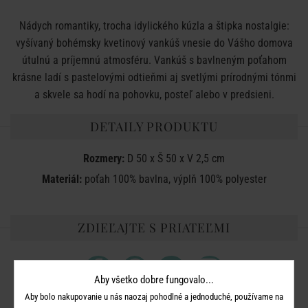
Nádych romantiky, trocha idylického kúzla a štipka nostalgie:
vyšívaný bohémsky kvetinový vankúš vnesie do Vášho domova
útulnú a príjemnú atmosféru. Vankúš s bavlneným poťahom
krásne ladí s pastelovými odtieňmi aj svetlými prírodnými tónmi
a skvele sa hodí na pohovku, posteľ alebo v predsieni.
DETAILY PRODUKTU
Rozmery:
D 50 x Š 50 x V 2,5 cm
Materiál:
poťah 100% bavlna, výplň 100% polyester
ZDIEĽAJTE S PRIATEĽMI
Aby všetko dobre fungovalo...
Aby bolo nakupovanie u nás naozaj pohodlné a jednoduché, používame na