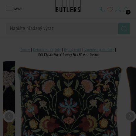
MENU
0
Domov
Dekorácie a doplnky
Bytový textil
Vankúše a podsedáky
BOHEMIAN Vankúš kvety 50 x 50 cm - čierna