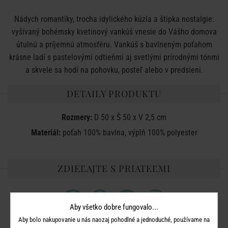
Nádych romantiky, trocha idylického kúzla a štipka nostalgie:
vyšívaný bohémsky kvetinový vankúš vnesie do Vášho domova
útulnú a príjemnú atmosféru. Vankúš s bavlneným poťahom
krásne ladí s pastelovými odtieňmi aj svetlými prírodnými tónmi
a skvele sa hodí na pohovku, posteľ alebo v predsieni.
DETAILY PRODUKTU
Rozmery:
D 50 x Š 50 x V 2,5 cm
Materiál:
poťah 100% bavlna, výplň 100% polyester
ZDIEĽAJTE S PRIATEĽMI
Aby všetko dobre fungovalo...
Aby bolo nakupovanie u nás naozaj pohodlné a jednoduché, používame na