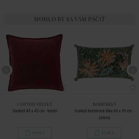
MOHLO BY SA VÁM PÁČIŤ
COTTON VELVET
BOHEMIAN
Vankúš 45 x 45 cm - bordó
Vankúš kvetinová lúka 60 x 35 cm -
zelená
19,99 €
31,99 €