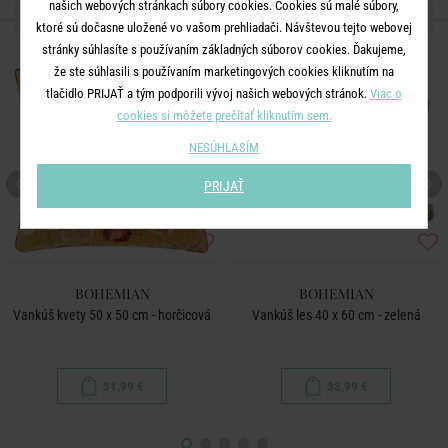
našich webových stránkach súbory cookies. Cookies sú malé súbory,
ĎALŠIE PRODUKTY ZO SÉRIE
ktoré sú dočasne uložené vo vašom prehliadači. Návštevou tejto webovej
stránky súhlasíte s používaním základných súborov cookies. Ďakujeme,
že ste súhlasili s používaním marketingových cookies kliknutím na
tlačidlo PRIJAŤ a tým podporili vývoj našich webových stránok.
Viac o
cookies si môžete prečítať kliknutím sem.
NESÚHLASÍM
PRIJAŤ
BOHEMIAN
BOHEMIAN
Vankúš kvety 50 x 50 cm - horčicová
Vankúš les 40 x 60 cm - zelená
31,99 €
33,99 €