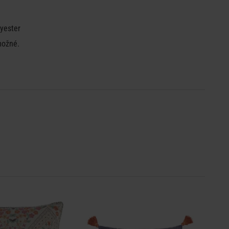
lyester
možné.