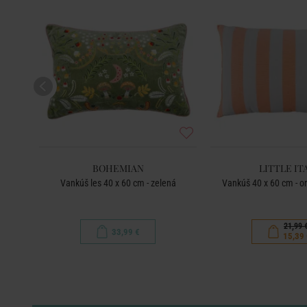
BOHEMIAN
LITTLE IT
Vankúš les 40 x 60 cm - zelená
Vankúš 40 x 60 cm - o
21,99 
33,99 €
15,39 