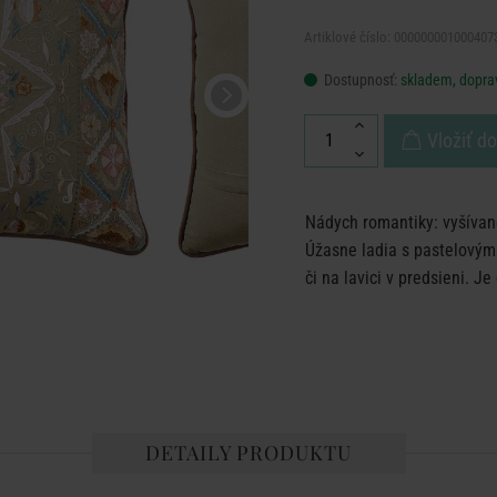
Artiklové číslo: 000000001000407
Dostupnosť:
skladem, dopra
Vložiť d
Nádych romantiky: vyšíva
Úžasne ladia s pastelovými
či na lavici v predsieni. J
DETAILY PRODUKTU