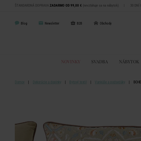
ŠTANDARDNÁ DOPRAVA
ZADARMO OD 99,00 €
(nevzťahuje sa na nábytok)
|
30 DNÍ
Blog
Newsletter
B2B
Obchody
NOVINKY
SVADBA
NÁBYTOK
Domov
Dekorácie a doplnky
Bytový textil
Vankúše a podsedáky
BOHE