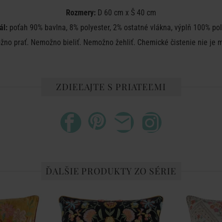
Rozmery:
D 60 cm x Š 40 cm
ál:
poťah 90% bavlna, 8% polyester, 2% ostatné vlákna, výplň 100% po
no prať. Nemožno bieliť. Nemožno žehliť. Chemické čistenie nie je 
ZDIEĽAJTE S PRIATEĽMI
ĎALŠIE PRODUKTY ZO SÉRIE