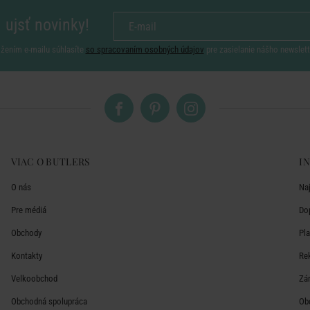
 ujsť novinky!
ožením e-mailu súhlasíte
so spracovaním osobných údajov
pre zasielanie nášho newslett
VIAC O BUTLERS
I
O nás
Na
Pre médiá
Do
Obchody
Pl
Kontakty
Re
Velkoobchod
Zá
Obchodná spolupráca
Ob