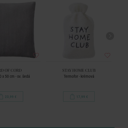
RD OF CORD
STAY HOME CLUB
 x 50 cm - sv. šedá
Termofor - krémová
Vankú
23,99 €
17,99 €