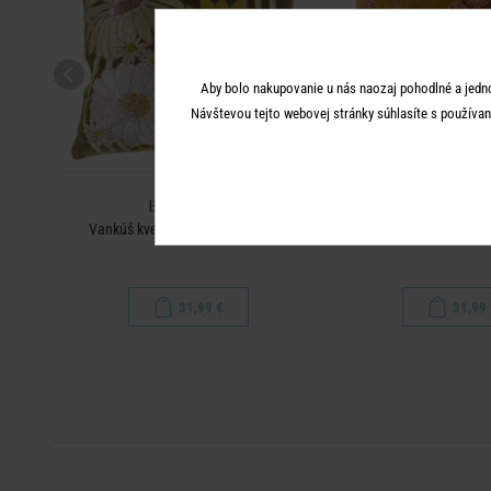
Aby bolo nakupovanie u nás naozaj pohodlné a jedn
Návštevou tejto webovej stránky súhlasíte s používan
BOHEMIAN
BOHEMI
cm -
Vankúš kvety 50 x 50 cm - zelená
Vankúš kvety 50 x 50 c
31,99 €
31,99 