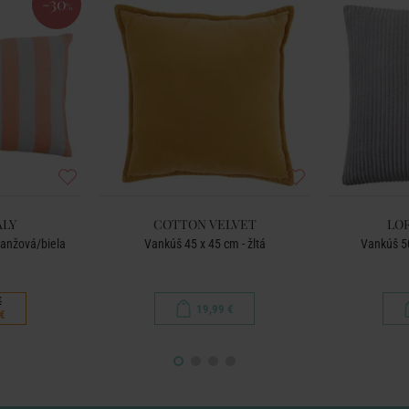
-30
%
ALY
COTTON VELVET
LO
ranžová/biela
Vankúš 45 x 45 cm - žltá
Vankúš 50
€
19,99 €
€