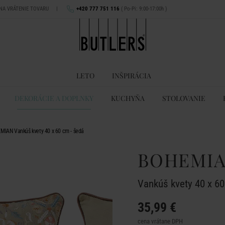
 NA VRÁTENIE TOVARU
|
+420 777 751 116
( Po-Pi: 9:00-17:00h )
LETO
INŠPIRÁCIA
DEKORÁCIE A DOPLNKY
KUCHYŇA
STOLOVANIE
MIAN Vankúš kvety 40 x 60 cm - šedá
BOHEMI
Vankúš kvety 40 x 60
35,99 €
cena vrátane DPH