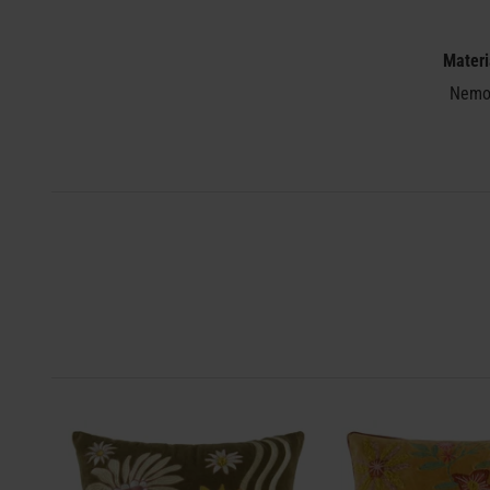
Materi
Nemož