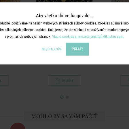
Aby všetko dobre fungovalo...
oduché, používame na našich webových stránkach súbory cookies. Cookies sú malé súbo
ím základných súborov cookies. Ďakujeme, že ste súhlasili s používaním marketingových
vývoj našich webových stránok.
Viac o cookies si môžete prečítať kliknutím sem.
PRIJAŤ
NESÚHLASÍM
AN
BOHEMIAN
B
m - horčicová
Vankúš kvety 50 x 50 cm - čierna
Vankúš kvety
€
31,99 €
MOHLO BY SA VÁM PÁČIŤ