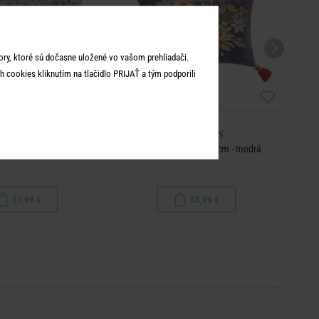
ry, ktoré sú dočasne uložené vo vašom prehliadači.
 cookies kliknutím na tlačidlo PRIJAŤ a tým podporili
OHEMIAN
BOHEMIAN
 50 x 50 cm - prírodná
Vankúš kvety 35 x 50 cm - modrá
V
31,99 €
33,99 €