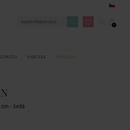
0
KÚPEĽŇA
DARČEKY
VÝPREDAJ
AN
 cm - šedá