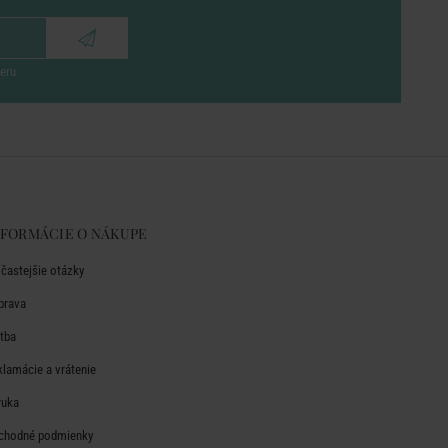
eru
NFORMÁCIE O NÁKUPE
jčastejšie otázky
prava
atba
klamácie a vrátenie
ruka
chodné podmienky