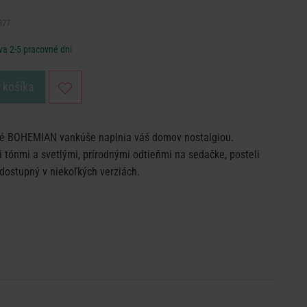
377
va 2-5 pracovné dni
o košíka
né BOHEMIAN vankúše naplnia váš domov nostalgiou.
 tónmi a svetlými, prírodnými odtieňmi na sedačke, posteli
e dostupný v niekoľkých verziách.