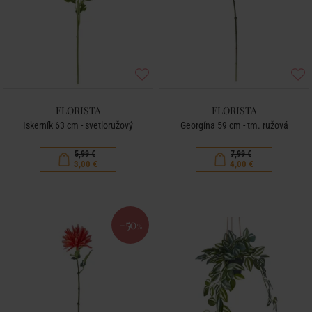
FLORISTA
FLORISTA
Iskerník 63 cm - svetloružový
Georgína 59 cm - tm. ružová
5,99 €
7,99 €
3,00 €
4,00 €
-50
%