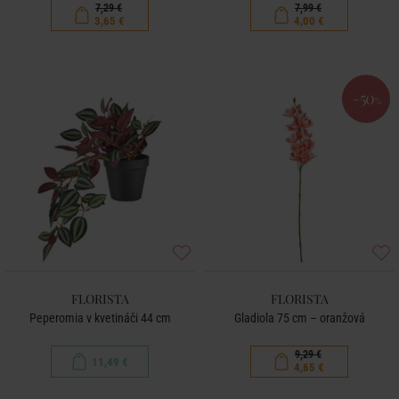
7,29 €
7,99 €
3,65 €
4,00 €
-50
%
FLORISTA
FLORISTA
Peperomia v kvetináči 44 cm
Gladiola 75 cm – oranžová
9,29 €
11,49 €
4,65 €