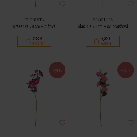
FLORISTA
FLORISTA
Krásenka 78 cm – ružová
Gladiola 75 cm – sv. oranžová
7,99 €
9,29 €
4,00 €
4,65 €
-50
-50
%
%