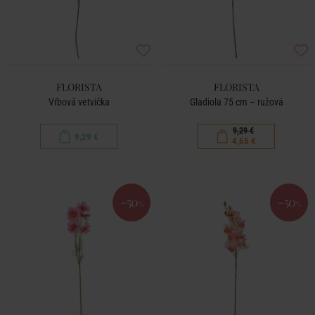
FLORISTA
FLORISTA
Vŕbová vetvička
Gladiola 75 cm – ružová
9,29 €
9,29 €
4,65 €
-50
-50
%
%