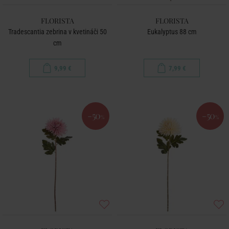
FLORISTA
FLORISTA
Tradescantia zebrina v kvetináči 50
Eukalyptus 88 cm
cm
9,99 €
7,99 €
-50
-50
%
%