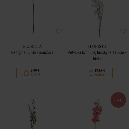
FLORISTA
FLORISTA
Georgína 59 cm - oranžová
Vetvička kvitnúcej broskyne 116 cm -
biela
7,99 €
17,99 €
4,00 €
9,00 €
-50
%