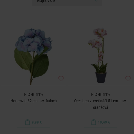
FLORISTA
FLORISTA
Hortenzia 62 cm - sv. fialová
Orchidea v kvetináči 51 cm – sv.
oranžová
9,99 €
19,49 €