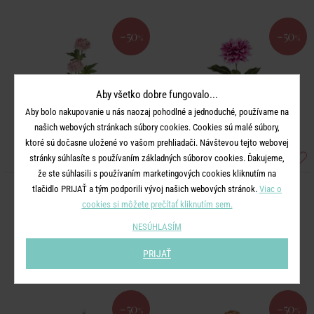
-50
-50
%
%
Aby všetko dobre fungovalo...
Aby bolo nakupovanie u nás naozaj pohodlné a jednoduché, používame na
našich webových stránkach súbory cookies. Cookies sú malé súbory,
ktoré sú dočasne uložené vo vašom prehliadači. Návštevou tejto webovej
stránky súhlasíte s používaním základných súborov cookies. Ďakujeme,
že ste súhlasili s používaním marketingových cookies kliknutím na
tlačidlo PRIJAŤ a tým podporili vývoj našich webových stránok.
Viac o
FLORISTA
FLORISTA
cookies si môžete prečítať kliknutím sem.
Chryzantéma - sv. ružová
Georgína 68 cm - ružová
NESÚHLASÍM
4,79 €
7,99 €
2,40 €
4,00 €
PRIJAŤ
-50
-50
%
%