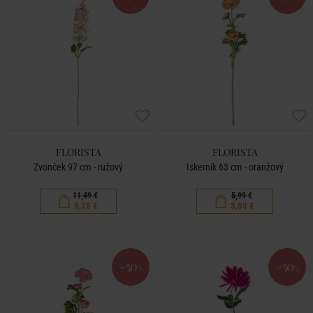
FLORISTA
FLORISTA
Zvonček 97 cm - ružový
Iskerník 63 cm - oranžový
11,49 €
5,99 €
5,75 €
3,00 €
-50
-50
%
%