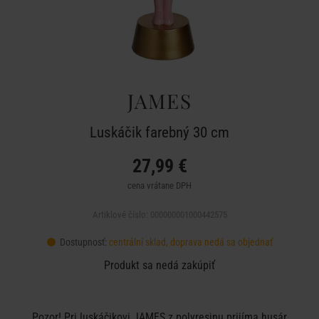
JAMES
Luskáčik farebný 30 cm
27,99 €
cena vrátane DPH
Artiklové číslo: 000000001000442575
Dostupnosť:
centrální sklad, doprava nedá sa objednať
Produkt sa nedá zakúpiť
Pozor! Pri luskáčikovi JAMES z polyresinu prijíma husár