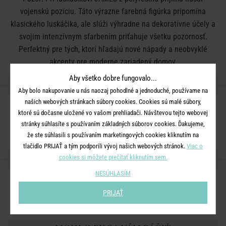
vojenskú pozíciu. Táto výrazne farebná figúrka pripomína
klasického luskáčika, ale slúži výhradne na dekoratívne účely a
svojim intenzívnym sfarbením priťahuje všetku pozornosť.
Perfektný pre tých, ktorí hľadajú nové nápady a neobvyklé
akcenty pre moderne zariadený domov.
Aby všetko dobre fungovalo...
DETAILY PRODUKTU
Aby bolo nakupovanie u nás naozaj pohodlné a jednoduché, používame na
našich webových stránkach súbory cookies. Cookies sú malé súbory,
Rozmery:
priemer 9 x V 30 cm
ktoré sú dočasne uložené vo vašom prehliadači. Návštevou tejto webovej
Materiál:
polyresin
stránky súhlasíte s používaním základných súborov cookies. Ďakujeme,
že ste súhlasili s používaním marketingových cookies kliknutím na
tlačidlo PRIJAŤ a tým podporili vývoj našich webových stránok.
Viac o
cookies si môžete prečítať kliknutím sem.
ZDIEĽAJTE S PRIATEĽMI
NESÚHLASÍM
PRIJAŤ