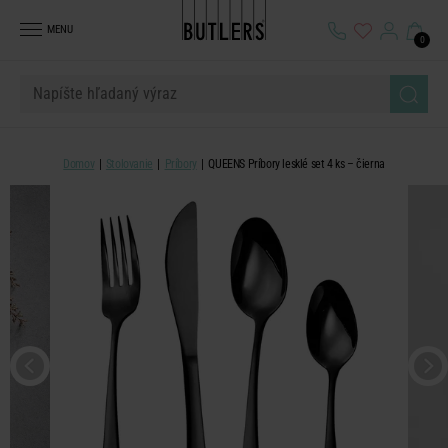
MENU
0
Domov
Stolovanie
Príbory
QUEENS Príbory lesklé set 4 ks – čierna