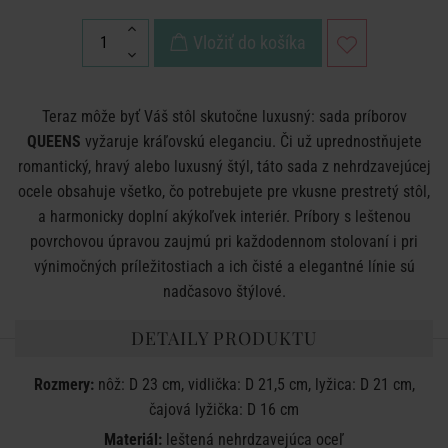
Vložiť do košíka
Teraz môže byť Váš stôl skutočne luxusný: sada príborov
QUEENS
vyžaruje kráľovskú eleganciu. Či už uprednostňujete
romantický, hravý alebo luxusný štýl, táto sada z nehrdzavejúcej
ocele obsahuje všetko, čo potrebujete pre vkusne prestretý stôl,
a harmonicky doplní akýkoľvek interiér. Príbory s leštenou
povrchovou úpravou zaujmú pri každodennom stolovaní i pri
výnimočných príležitostiach a ich čisté a elegantné línie sú
nadčasovo štýlové.
DETAILY PRODUKTU
Rozmery:
nôž: D 23 cm, vidlička: D 21,5 cm, lyžica: D 21 cm,
čajová lyžička: D 16 cm
Materiál:
leštená nehrdzavejúca oceľ