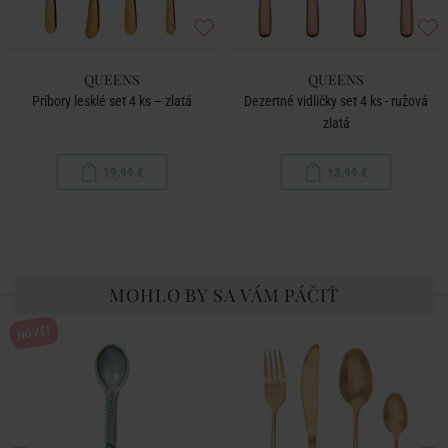
QUEENS
QUEENS
Príbory lesklé set 4 ks – zlatá
Dezertné vidličky set 4 ks - ružová
zlatá
19,99 €
13,99 €
MOHLO BY SA VÁM PÁČIŤ
NOVÉ!