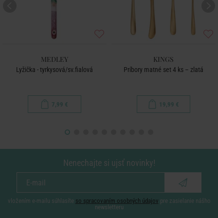
MEDLEY
KINGS
Lyžička - tyrkysová/sv.fialová
Príbory matné set 4 ks – zlatá
7,99 €
19,99 €
Nenechajte si ujsť novinky!
vložením e-mailu súhlasíte
so spracovaním osobných údajov
pre zasielanie nášho
newsletteru