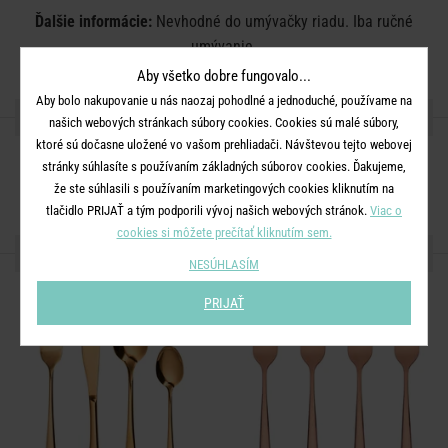
Ďalšie informácie:
Nevhodné do umývačky riadu. Iba ručné
umývanie.
Aby všetko dobre fungovalo...
Aby bolo nakupovanie u nás naozaj pohodlné a jednoduché, používame na
ZDIEĽAJTE S PRIATEĽMI
našich webových stránkach súbory cookies. Cookies sú malé súbory,
ktoré sú dočasne uložené vo vašom prehliadači. Návštevou tejto webovej
stránky súhlasíte s používaním základných súborov cookies. Ďakujeme,
že ste súhlasili s používaním marketingových cookies kliknutím na
tlačidlo PRIJAŤ a tým podporili vývoj našich webových stránok.
Viac o
cookies si môžete prečítať kliknutím sem.
ĎALŠIE PRODUKTY ZO SÉRIE
NESÚHLASÍM
PRIJAŤ