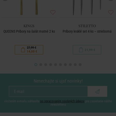
KINGS
STILETTO
QUEENS Príbory na šalát matné 2 ks
Príbory lesklé set 4 ks – strieborná
27,99 €
21,99 €
14,00 €
Nenechajte si ujsť novinky!
vložením e-mailu súhlasíte
so spracovaním osobných údajov
pre zasielanie nášho
newsletteru