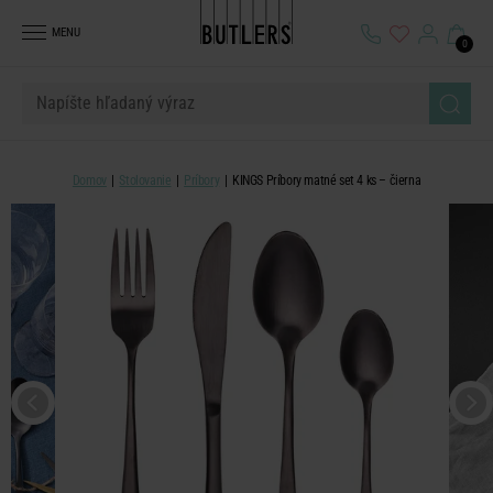
MENU
0
Domov
Stolovanie
Príbory
KINGS Príbory matné set 4 ks – čierna