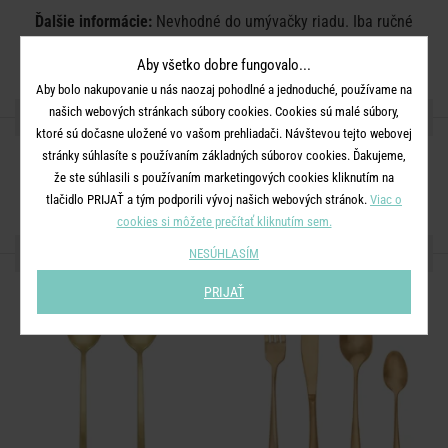
Ďalšie informácie:
Nevhodné do umývačky riadu. Iba ručné
umývanie.
Aby všetko dobre fungovalo...
Aby bolo nakupovanie u nás naozaj pohodlné a jednoduché, používame na
našich webových stránkach súbory cookies. Cookies sú malé súbory,
ZDIEĽAJTE S PRIATEĽMI
ktoré sú dočasne uložené vo vašom prehliadači. Návštevou tejto webovej
stránky súhlasíte s používaním základných súborov cookies. Ďakujeme,
že ste súhlasili s používaním marketingových cookies kliknutím na
tlačidlo PRIJAŤ a tým podporili vývoj našich webových stránok.
Viac o
cookies si môžete prečítať kliknutím sem.
ĎALŠIE PRODUKTY ZO SÉRIE
NESÚHLASÍM
PRIJAŤ
-50
%