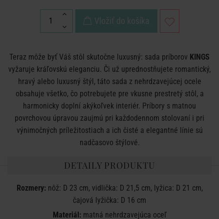
Vložiť do košíka
Teraz môže byť Váš stôl skutočne luxusný: sada príborov
KINGS
vyžaruje kráľovskú eleganciu. Či už uprednostňujete romantický,
hravý alebo luxusný štýl, táto sada z nehrdzavejúcej ocele
obsahuje všetko, čo potrebujete pre vkusne prestretý stôl, a
harmonicky doplní akýkoľvek interiér. Príbory s matnou
povrchovou úpravou zaujmú pri každodennom stolovaní i pri
výnimočných príležitostiach a ich čisté a elegantné línie sú
nadčasovo štýlové.
DETAILY PRODUKTU
Rozmery:
nôž: D 23 cm, vidlička: D 21,5 cm, lyžica: D 21 cm,
čajová lyžička: D 16 cm
Materiál:
matná nehrdzavejúca oceľ