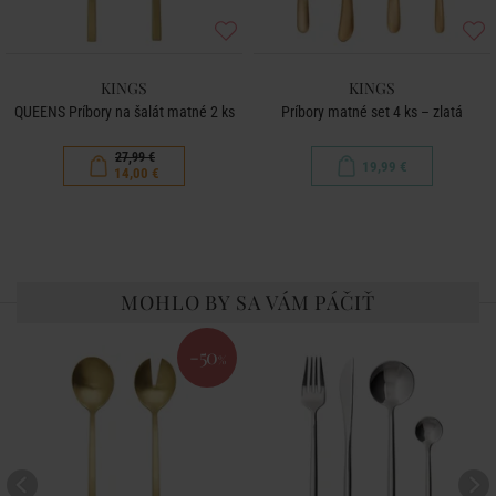
KINGS
KINGS
QUEENS Príbory na šalát matné 2 ks
Príbory matné set 4 ks – zlatá
27,99 €
19,99 €
14,00 €
MOHLO BY SA VÁM PÁČIŤ
-50
%