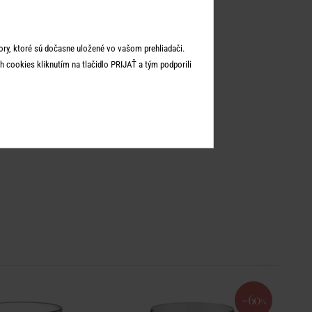
ry, ktoré sú dočasne uložené vo vašom prehliadači.
 cookies kliknutím na tlačidlo PRIJAŤ a tým podporili
-60
%