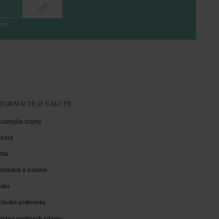
eru
NFORMÁCIE O NÁKUPE
jčastejšie otázky
prava
atba
klamácie a vrátenie
ruka
chodné podmienky
hrana osobných údajov