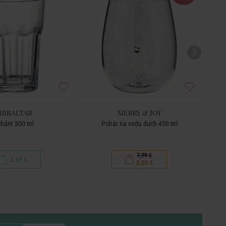
IBRALTAR
MERRY & JOY
háre 300 ml
Pohár na vodu duch 450 ml
7,99 €
3,99 €
3,20 €