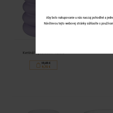
Aby bolo nakupovanie u nás naozaj pohodlné a jedn
Návštevou tejto webovej stránky súhlasíte s používan
HOOP
Kvetináč s podnosom - fialová
19,49 €
9,75 €