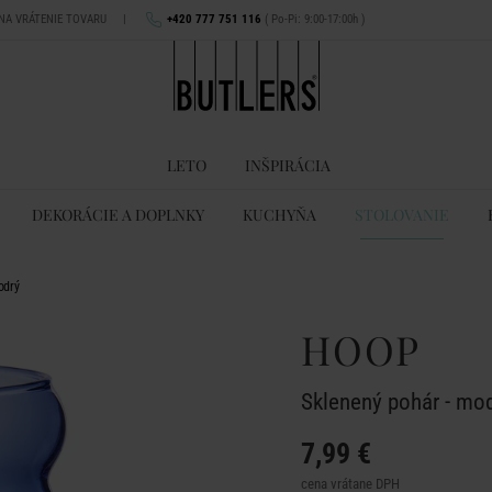
 NA VRÁTENIE TOVARU
|
+420 777 751 116
( Po-Pi: 9:00-17:00h )
LETO
INŠPIRÁCIA
DEKORÁCIE A DOPLNKY
KUCHYŇA
STOLOVANIE
odrý
HOOP
Sklenený pohár - mo
7,99 €
cena vrátane DPH