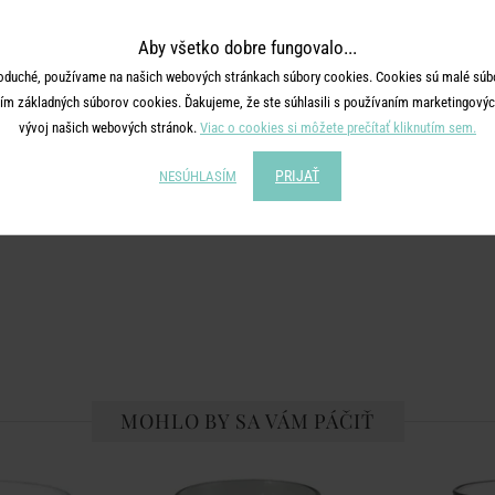
Aby všetko dobre fungovalo...
oduché, používame na našich webových stránkach súbory cookies. Cookies sú malé súbo
ím základných súborov cookies. Ďakujeme, že ste súhlasili s používaním marketingových
vývoj našich webových stránok.
Viac o cookies si môžete prečítať kliknutím sem.
PRIJAŤ
NESÚHLASÍM
MOHLO BY SA VÁM PÁČIŤ