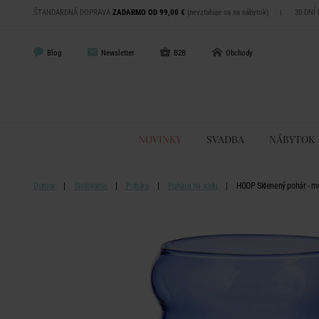
ŠTANDARDNÁ DOPRAVA
ZADARMO OD 99,00 €
(nevzťahuje sa na nábytok)
|
30 DNÍ
Blog
Newsletter
B2B
Obchody
NOVINKY
SVADBA
NÁBYTOK
Domov
Stolovanie
Poháre
Poháre na vodu
HOOP Sklenený pohár - m