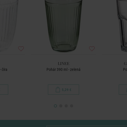
LINEE
G
 číra
Pohár 390 ml - zelená
Po
€
5,29 €