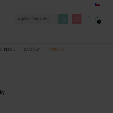
0
KÚPEĽŇA
DARČEKY
VÝPREDAJ
drý