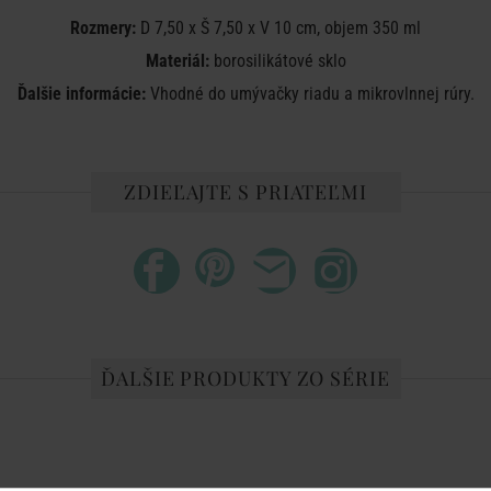
Rozmery:
D 7,50 x Š 7,50 x V 10 cm, objem 350 ml
Materiál:
borosilikátové sklo
Ďalšie informácie:
Vhodné do umývačky riadu a mikrovlnnej rúry.
ZDIEĽAJTE S PRIATEĽMI
ĎALŠIE PRODUKTY ZO SÉRIE