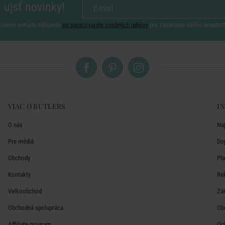
 ujsť novinky!
ožením e-mailu súhlasíte
so spracovaním osobných údajov
pre zasielanie nášho newslett
VIAC O BUTLERS
I
O nás
Na
Pre médiá
Do
Obchody
Pl
Kontakty
Re
Velkoobchod
Zá
Obchodná spolupráca
Ob
Affiliate program
Oc