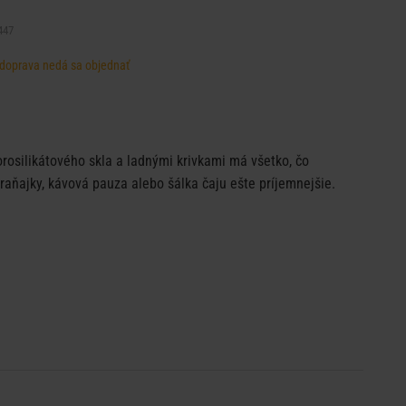
447
, doprava nedá sa objednať
osilikátového skla a ladnými krivkami má všetko, čo
 raňajky, kávová pauza alebo šálka čaju ešte príjemnejšie.