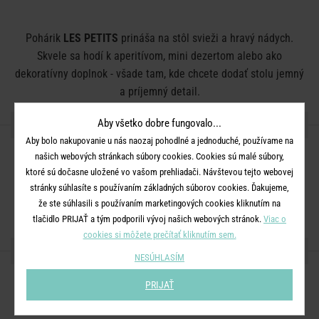
Pohárik
LES PETITS
prináša na stôl svieži a hravý nádych.
Skvele sa hodí k aperitívom, mini dezertom alebo ako
dekoratívny doplnok - všade tam, kde chcete dodať stolu jemný
a príjemný detail.
DETAILY PRODUKTU
Aby všetko dobre fungovalo...
Aby bolo nakupovanie u nás naozaj pohodlné a jednoduché, používame na
našich webových stránkach súbory cookies. Cookies sú malé súbory,
Rozmery:
priemer 4 x V 11 cm
ktoré sú dočasne uložené vo vašom prehliadači. Návštevou tejto webovej
Objem:
40 ml
stránky súhlasíte s používaním základných súborov cookies. Ďakujeme,
Materiál:
sklo
že ste súhlasili s používaním marketingových cookies kliknutím na
tlačidlo PRIJAŤ a tým podporili vývoj našich webových stránok.
Viac o
cookies si môžete prečítať kliknutím sem.
ZDIEĽAJTE S PRIATEĽMI
NESÚHLASÍM
PRIJAŤ