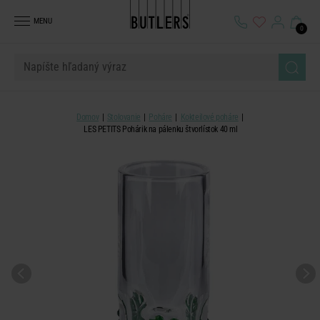
MENU
0
Domov
Stolovanie
Poháre
Kokteilové poháre
LES PETITS Pohárik na pálenku štvorlístok 40 ml