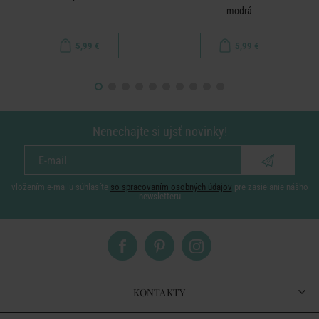
modrá
5,99 €
5,99 €
Nenechajte si ujsť novinky!
vložením e-mailu súhlasíte
so spracovaním osobných údajov
pre zasielanie nášho
newsletteru
KONTAKTY