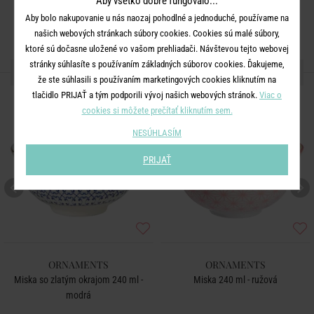
Aby všetko dobre fungovalo...
Aby bolo nakupovanie u nás naozaj pohodlné a jednoduché, používame na
našich webových stránkach súbory cookies. Cookies sú malé súbory,
ktoré sú dočasne uložené vo vašom prehliadači. Návštevou tejto webovej
stránky súhlasíte s používaním základných súborov cookies. Ďakujeme,
ĎALŠIE PRODUKTY ZO SÉRIE
že ste súhlasili s používaním marketingových cookies kliknutím na
tlačidlo PRIJAŤ a tým podporili vývoj našich webových stránok.
Viac o
cookies si môžete prečítať kliknutím sem.
NESÚHLASÍM
PRIJAŤ
ORNAMENTS
ORNAMENTS
Miska so zlatým okrajom 240 ml -
Miska 240 ml - ružová
modrá