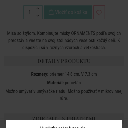
Vložiť do košíka
Misa so štýlom. Kombinujte misky ORNAMENTS podľa svojich
predstáv a vneste na svoj stôl nádych veselosti každý deň. K
dispozícii sú v rôznych vzoroch a veľkostiach.
DETAILY PRODUKTU
Rozmery:
priemer 14,8 cm, V 7,3 cm
Materiál:
porcelán
Možno umývať v umývačke riadu. Možno používať v mikrovlnnej
rúre.
ZDIEĽAJTE S PRIATEĽMI