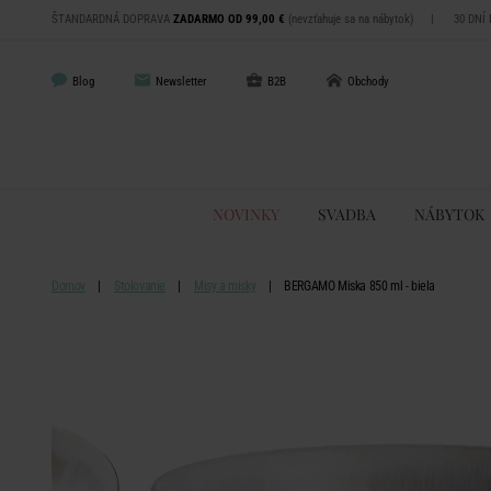
ŠTANDARDNÁ DOPRAVA
ZADARMO OD 99,00 €
(nevzťahuje sa na nábytok)
|
30 DNÍ
Blog
Newsletter
B2B
Obchody
NOVINKY
SVADBA
NÁBYTOK
Domov
Stolovanie
Misy a misky
BERGAMO Miska 850 ml - biela