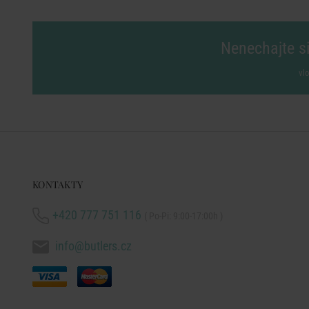
Nenechajte si
vl
KONTAKTY
+420 777 751 116
( Po-Pi: 9:00-17:00h )
info@butlers.cz