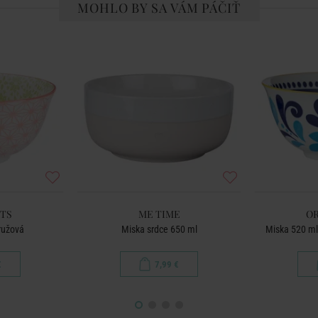
MOHLO BY SA VÁM PÁČIŤ
TS
ME TIME
O
ružová
Miska srdce 650 ml
Miska 520 ml
€
7,99 €