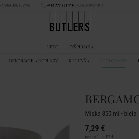
 NA VRÁTENIE TOVARU
|
+420 777 751 116
( Po-Pi: 9:00-17:00h )
LETO
INŠPIRÁCIA
DEKORÁCIE A DOPLNKY
KUCHYŇA
STOLOVANIE
BERGAM
Miska 850 ml - biela
7,29 €
cena vrátane DPH