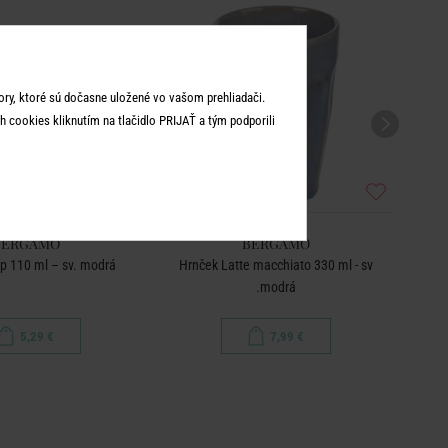
ry, ktoré sú dočasne uložené vo vašom prehliadači.
 cookies kliknutím na tlačidlo PRIJAŤ a tým podporili
BERGAMO
BERGAMO
ip 110 ml – sv. modrá
Hrnček Latte macchiato 330 ml - sv
.modrá
5,29 €
7,99 €