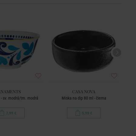
SET
RNAMENTS
CASA NOVA
 - sv. modrá/tm. modrá
Miska na dip 80 ml - čierna
Sad
7,99 €
5,99 €