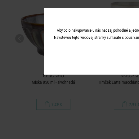
Aby bolo nakupovanie u nás naozaj pohodlné a jedn
Návštevou tejto webovej stránky súhlasíte s používan
BERGAMO
BERGAM
rá
Miska 850 ml - sivohnedá
Hrnček Latte macchiato 
7,29 €
7,99 