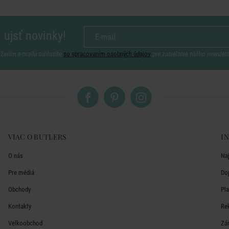
 ujsť novinky!
ožením e-mailu súhlasíte
so spracovaním osobných údajov
pre zasielanie nášho newslett
VIAC O BUTLERS
I
O nás
Na
Pre médiá
Do
Obchody
Pl
Kontakty
Re
Velkoobchod
Zá