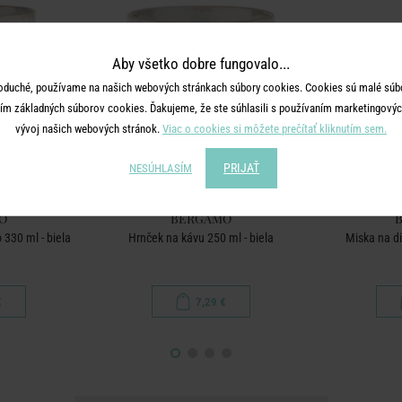
Aby všetko dobre fungovalo...
oduché, používame na našich webových stránkach súbory cookies. Cookies sú malé súbo
ím základných súborov cookies. Ďakujeme, že ste súhlasili s používaním marketingových
vývoj našich webových stránok.
Viac o cookies si môžete prečítať kliknutím sem.
PRIJAŤ
NESÚHLASÍM
O
BERGAMO
330 ml - biela
Hrnček na kávu 250 ml - biela
Miska na d
€
7,29 €