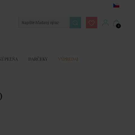
0
KÚPEĽŇA
DARČEKY
VÝPREDAJ
O