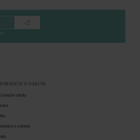
eru
NFORMÁCIE O NÁKUPE
jčastejšie otázky
prava
atba
klamácie a vrátenie
ruka