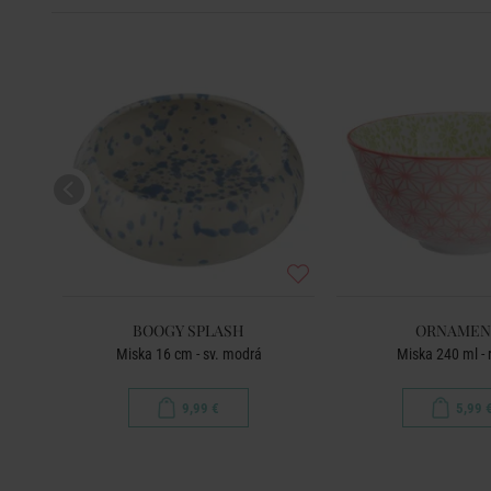
BOOGY SPLASH
ORNAMEN
á
Miska 16 cm - sv. modrá
Miska 240 ml - 
9,99 €
5,99 