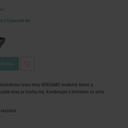
940
va 2-5 pracovné dni
o košíka
 klasickému tvaru misy BERGAMO moderný šmrnc a
každá misa je trochu iná. Kombinujte s hrnčekmi zo série
 verziách.