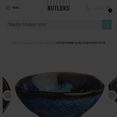
MENU
0
Domov
Stolovanie
Misy a misky
ARTISAN Miska na dip modrozelená 95 ml