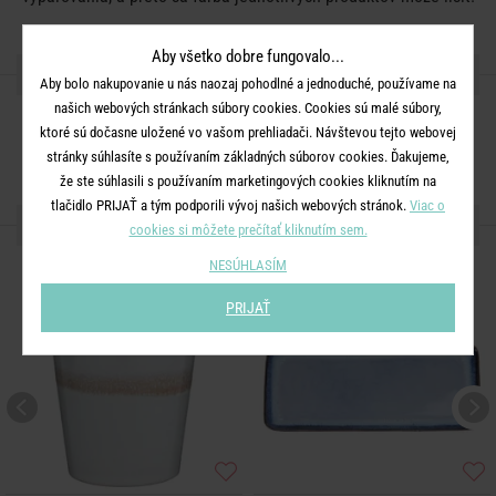
Aby všetko dobre fungovalo...
ZDIEĽAJTE S PRIATEĽMI
Aby bolo nakupovanie u nás naozaj pohodlné a jednoduché, používame na
našich webových stránkach súbory cookies. Cookies sú malé súbory,
ktoré sú dočasne uložené vo vašom prehliadači. Návštevou tejto webovej
stránky súhlasíte s používaním základných súborov cookies. Ďakujeme,
že ste súhlasili s používaním marketingových cookies kliknutím na
tlačidlo PRIJAŤ a tým podporili vývoj našich webových stránok.
Viac o
ĎALŠIE PRODUKTY ZO SÉRIE
cookies si môžete prečítať kliknutím sem.
NESÚHLASÍM
PRIJAŤ