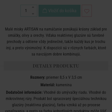
Vložiť do košíka
Malé misky ARTISAN na namáčanie ponúkajú krásny základ pre
omáčky, olivy a orechy. Vďaka reaktívnej glazúre sú farebné
prechody a odtiene vždy jedinečné, takže každý kus je trochu
iný, a preto výnimočný. K dispozícii sú v rôznych farbách, ktoré
sa navzájom dobre kombinujú.
DETAILY PRODUKTU
Rozmery:
priemer 8,5 x V 3,5 cm
Materiál:
kamenina
Dodatočné informácie:
Vhodné do umývačky riadu. Vhodné do
mikrovlnnej rúry. Produkt bol spracovaný špeciálnou technikou
glazúry (reaktívna glazúra), farba vzniká až po procese
vypaľovania, a preto sa farba jednotlivých produktov môže líšiť.