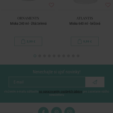
ORNAMENTS
ATLANTIS
Miska 240 ml - žltá/zelená
Miska 640 ml - béžová
5,99 €
9,99 €
Nenechajte si ujsť novinky!
vložením e-mailu súhlasíte
so spracovaním osobných údajov
pre zasielanie nášho
newsletteru