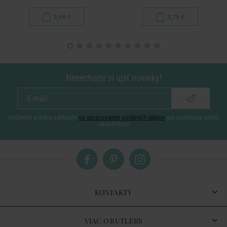
5,99 €
3,79 €
Nenechajte si ujsť novinky!
vložením e-mailu súhlasíte
so spracovaním osobných údajov
pre zasielanie nášho
newsletteru
KONTAKTY
VIAC O BUTLERS