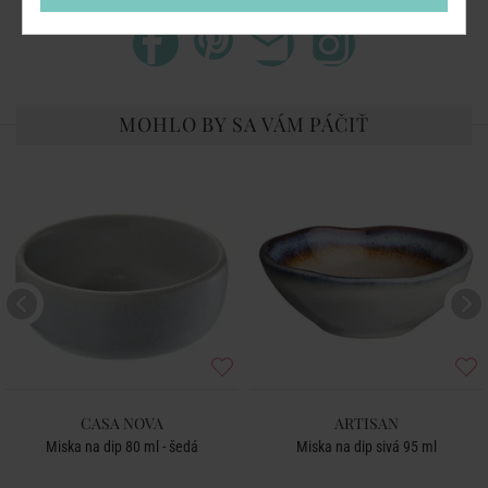
MOHLO BY SA VÁM PÁČIŤ
CASA NOVA
ARTISAN
Miska na dip 80 ml - šedá
Miska na dip sivá 95 ml