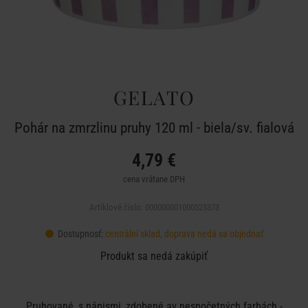
GELATO
Pohár na zmrzlinu pruhy 120 ml - biela/sv. fialová
4,79 €
cena vrátane DPH
Artiklové číslo: 000000001000525373
Dostupnosť:
centrální sklad, doprava nedá sa objednať
Produkt sa nedá zakúpiť
Pruhované, s nápismi, zdobené av nespočetných farbách -