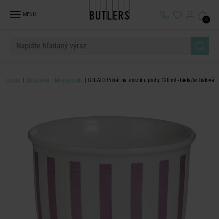
MENU
0
Domov
Stolovanie
Misy a misky
GELATO Pohár na zmrzlinu pruhy 120 ml - biela/sv. fialová