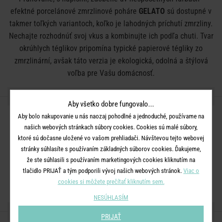
efektné porcelánové zmrzlinové poháre
GELATO
sú dostupné v
takmer toľkých variantoch, koľko je lahodných príchutí zmrzliny.
Nechajte rozhodnúť svoj vkus a kombinujte ich podľa chuti. Tvar
okrúhlych téglikov pripomína typické papierové tégliky zo
zmrzlinární, avšak táto verzia je ekologická, odolná a štýlová
voľba pre Vašu domácnosť.
DETAILY PRODUKTU
Aby všetko dobre fungovalo...
Aby bolo nakupovanie u nás naozaj pohodlné a jednoduché, používame na
Rozmery:
D 8 x Š 8 x V 4,5 cm
našich webových stránkach súbory cookies. Cookies sú malé súbory,
Objem:
120 ml
ktoré sú dočasne uložené vo vašom prehliadači. Návštevou tejto webovej
Materiál:
porcelán
stránky súhlasíte s používaním základných súborov cookies. Ďakujeme,
že ste súhlasili s používaním marketingových cookies kliknutím na
Ďalšie informácie:
Vhodné do umývačky riadu. Nevhodné do
tlačidlo PRIJAŤ a tým podporili vývoj našich webových stránok.
Viac o
mikrovlnnej rúry.
cookies si môžete prečítať kliknutím sem.
NESÚHLASÍM
ZDIEĽAJTE S PRIATEĽMI
PRIJAŤ