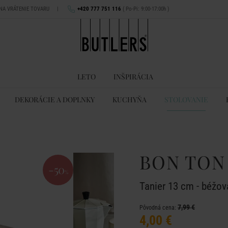
 NA VRÁTENIE TOVARU
|
+420 777 751 116
( Po-Pi: 9:00-17:00h )
LETO
INŠPIRÁCIA
DEKORÁCIE A DOPLNKY
KUCHYŇA
STOLOVANIE
BON TON
-50
%
Tanier 13 cm - béžov
7,99 €
Pôvodná cena:
4,00 €