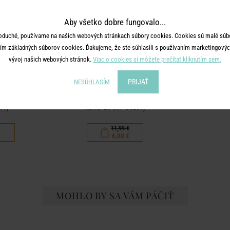
Aby všetko dobre fungovalo...
oduché, používame na našich webových stránkach súbory cookies. Cookies sú malé súbo
ím základných súborov cookies. Ďakujeme, že ste súhlasili s používaním marketingových
vývoj našich webových stránok.
Viac o cookies si môžete prečítať kliknutím sem.
PRIJAŤ
NESÚHLASÍM
N
BON TON
žový
Tanier 23 cm - béžový
11,99 €
€
6,00 €
MOHLO BY SA VÁM PÁČIŤ