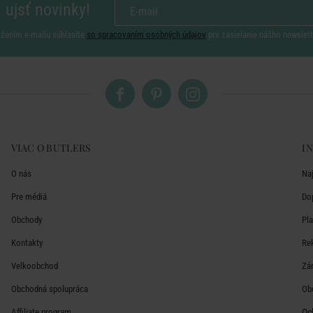
 ujsť novinky!
ožením e-mailu súhlasíte
so spracovaním osobných údajov
pre zasielanie nášho newslett
VIAC O BUTLERS
I
O nás
Na
Pre médiá
Do
Obchody
Pl
Kontakty
Re
Velkoobchod
Zá
Obchodná spolupráca
Ob
Affiliate program
Oc