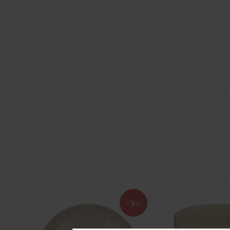
-50
%