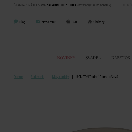
ŠTANDARDNÁ DOPRAVA
ZADARMO OD 99,00 €
(nevzťahuje sa na nábytok)
|
30 DNÍ
Blog
Newsletter
B2B
Obchody
NOVINKY
SVADBA
NÁBYTOK
Domov
Stolovanie
Misy a misky
BON TON Tanier 13 cm - béžová