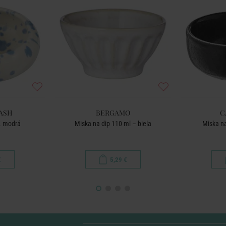
ASH
BERGAMO
C
v. modrá
Miska na dip 110 ml – biela
Miska na
€
5,29 €