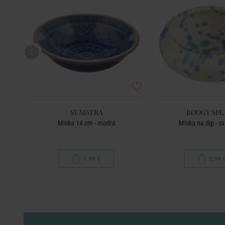
SUMATRA
BOOGY SPL
odrá
Miska 14 cm - modrá
Miska na dip - s
7,99 €
5,99 