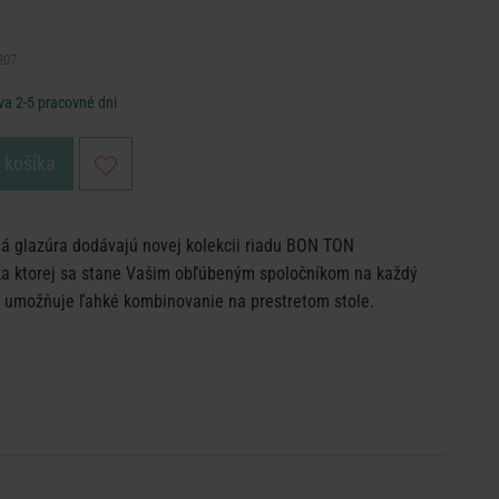
207
va 2-5 pracovné dni
o košíka
lá glazúra dodávajú novej kolekcii riadu BON TON
ka ktorej sa stane Vašim obľúbeným spoločníkom na každý
n umožňuje ľahké kombinovanie na prestretom stole.