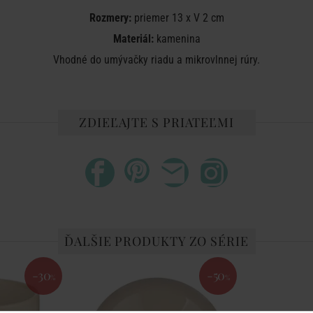
Rozmery:
priemer 13 x V 2 cm
Materiál:
kamenina
Vhodné do umývačky riadu a mikrovlnnej rúry.
ZDIEĽAJTE S PRIATEĽMI
ĎALŠIE PRODUKTY ZO SÉRIE
-30
-50
%
%