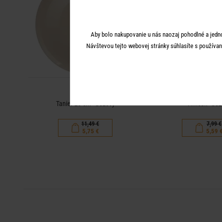
Aby bolo nakupovanie u nás naozaj pohodlné a jedn
Návštevou tejto webovej stránky súhlasíte s používan
BON TON
BON TO
Tanier 23 cm - béžový
Hrnček - bé
11,49 €
7,99 €
5,75 €
5,59 