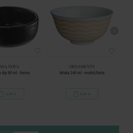
ASA NOVA
ORNAMENTS
 dip 80 ml - čierna
Miska 240 ml - modrá/biela
Mi
5,99 €
5,99 €