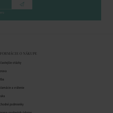
eru
NFORMÁCIE O NÁKUPE
jčastejšie otázky
prava
atba
klamácie a vrátenie
ruka
chodné podmienky
hrana osobných údajov