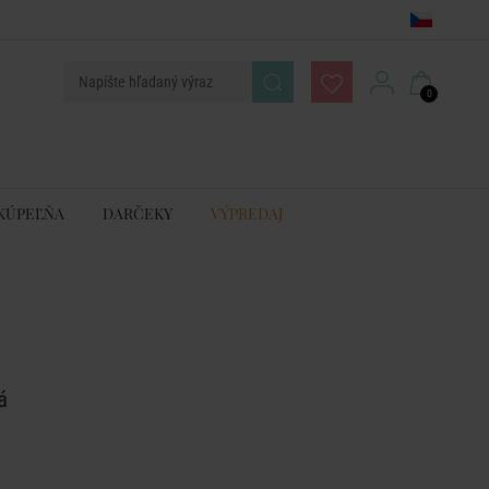
0
KÚPEĽŇA
DARČEKY
VÝPREDAJ
á