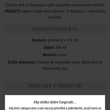
Začnite deň so Snoopym a jeho priateľmi: smaltované hrnčeky
PEANUTS
naplnia Vaše rána zábavou. K dispozícii v niekoľkých
verziách.
DETAILY PRODUKTU
Rozmery:
priemer 8 × V 8 cm
Objem:
380 ml
Materiál:
smalt
Ďalšie informácie:
Vhodné do umývačky riadu. Nevhodné do
mikrovlnnej rúry.
ZDIEĽAJTE S PRIATEĽMI
Aby všetko dobre fungovalo...
Aby bolo nakupovanie u nás naozaj pohodlné a jednoduché, používame na