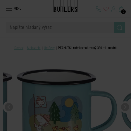
MENU
0
Domov
Stolovanie
Hrnčeky
PEANUTS Hrnček smaltovaný 380 ml - modrá