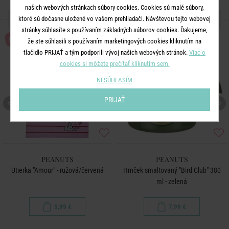
našich webových stránkach súbory cookies. Cookies sú malé súbory,
ĎALŠIE PRODUKTY ZO SÉRIE
ktoré sú dočasne uložené vo vašom prehliadači. Návštevou tejto webovej
stránky súhlasíte s používaním základných súborov cookies. Ďakujeme,
NOVÉ!
že ste súhlasili s používaním marketingových cookies kliknutím na
tlačidlo PRIJAŤ a tým podporili vývoj našich webových stránok.
Viac o
cookies si môžete prečítať kliknutím sem.
NESÚHLASÍM
PRIJAŤ
PEANUTS
PEANUTS
Utierka "Amour" - ružová/červená
Hrnček smaltovaný "Bird Club" 380
ml - zelená
5,99 €
7,99 €