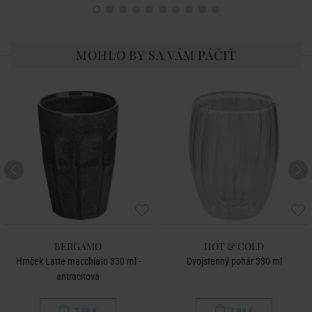
MOHLO BY SA VÁM PÁČIŤ
BERGAMO
HOT & COLD
Hrnček Latte macchiato 330 ml -
Dvojstenný pohár 330 ml
antracitová
7,99 €
7,99 €