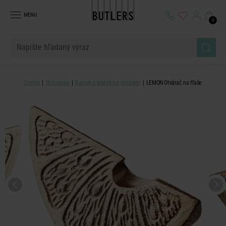
MENU
0
Domov
Stolovanie
Barové a koktailové produkty
LEMON Otvárač na fľaše