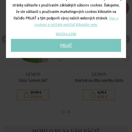
stránky súhlasíte s používaním základných súborov cookies. Ďakujeme,
-30
-30
%
%
že ste súhlasili s používaním marketingových cookies kliknutím na
tlačidlo PRIJAŤ a tým podporili vývoj našich webových stránok.
Viac o
cookies si môžete prečítať kliknutím sem.
NESÚHLASÍM
PRIJAŤ
LEMON
LEMON
Váza "Lemon Girl"
Svietnik na dlhú sviečku citrón
27,99 €
4,79 €
19,59 €
3,35 €
MOHLO BY SA VÁM PÁČIŤ