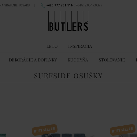
 NA VRÁTENIE TOVARU
|
+420 777 751 116
( Po-Pi: 9:00-17:00h )
LETO
INŠPIRÁCIA
DEKORÁCIE A DOPLNKY
KUCHYŇA
STOLOVANIE
SURFSIDE OSUŠKY
BESTSELLER
BESTSELLER