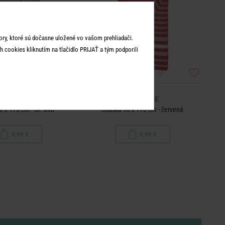
ry, ktoré sú dočasne uložené vo vašom prehliadači.
 cookies kliknutím na tlačidlo PRIJAŤ a tým podporili
SURFSIDE
SURFSIDE
 x 170 cm - sv. sivá
Osuška 90 x 170 cm - červená
9,99 €
9,99 €