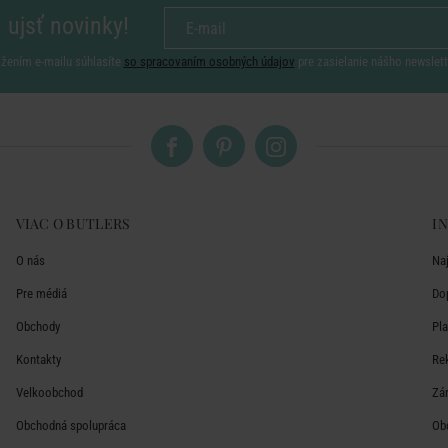
 ujsť novinky!
ožením e-mailu súhlasíte
so spracovaním osobných údajov
pre zasielanie nášho newslett
VIAC O BUTLERS
I
O nás
Na
Pre médiá
Do
Obchody
Pl
Kontakty
Re
Velkoobchod
Zá
Obchodná spolupráca
Ob