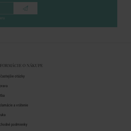
eru
NFORMÁCIE O NÁKUPE
jčastejšie otázky
prava
atba
klamácie a vrátenie
ruka
chodné podmienky