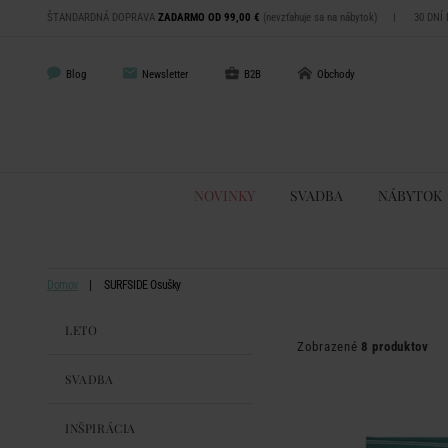
ŠTANDARDNÁ DOPRAVA
ZADARMO OD 99,00 €
(nevzťahuje sa na nábytok)
|
30 DNÍ
Blog
Newsletter
B2B
Obchody
NOVINKY
SVADBA
NÁBYTOK
Domov
SURFSIDE Osušky
LETO
Zobrazené
8 produktov
SVADBA
INŠPIRÁCIA