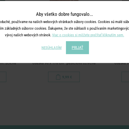
Aby všetko dobre fungovalo...
oduché, používame na našich webových stránkach súbory cookies. Cookies sú malé súbo
ím základných súborov cookies. Ďakujeme, že ste súhlasili s používaním marketingových
vývoj našich webových stránok.
Viac o cookies si môžete prečítať kliknutím sem.
PRIJAŤ
NESÚHLASÍM
SURFSIDE
tm. zelená
Osuška 90 x 170 cm - pastelovo červená
Osuška 90
9,99 €