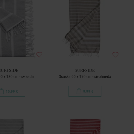
SURFSIDE
SURFSIDE
0 x 180 cm - sv.šedá
Osuška 90 x 170 cm - sivohnedá
15,99 €
9,99 €