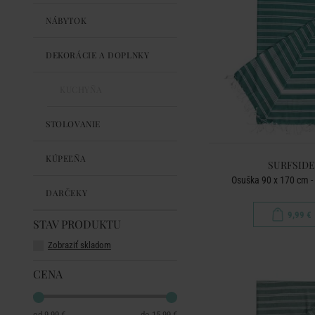
NÁBYTOK
DEKORÁCIE A DOPLNKY
KUCHYŇA
STOLOVANIE
KÚPEĽŇA
SURFSIDE
Osuška 90 x 170 cm -
DARČEKY
9,99 €
STAV PRODUKTU
Zobraziť skladom
CENA
9.99 €
15.99 €