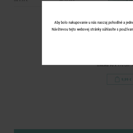
Aby bolo nakupovanie u nás naozaj pohodlné a jedn
Návštevou tejto webovej stránky súhlasíte s používan
SURFSIDE
Osuška 90 x 170 cm - 
9,99 €