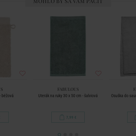
MOHLO BY SA VÁM PÁČIŤ
US
FABULOUS
F
- béžová
Uterák na ruky 30 x 50 cm - šalviová
Osuška do saun
€
7,99 €