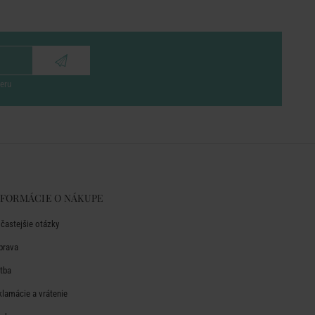
eru
NFORMÁCIE O NÁKUPE
jčastejšie otázky
prava
atba
klamácie a vrátenie