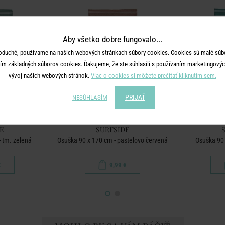
Aby všetko dobre fungovalo...
oduché, používame na našich webových stránkach súbory cookies. Cookies sú malé súbo
ím základných súborov cookies. Ďakujeme, že ste súhlasili s používaním marketingových
vývoj našich webových stránok.
Viac o cookies si môžete prečítať kliknutím sem.
PRIJAŤ
NESÚHLASÍM
E
SURFSIDE
 tm. zelená
Osuška 90 x 170 cm - pastelovo červená
Osuška 90 
€
9,99 €