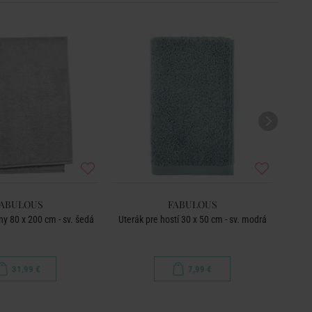
ABULOUS
FABULOUS
y 80 x 200 cm - sv. šedá
Uterák pre hostí 30 x 50 cm - sv. modrá
Osušk
31,99 €
7,99 €