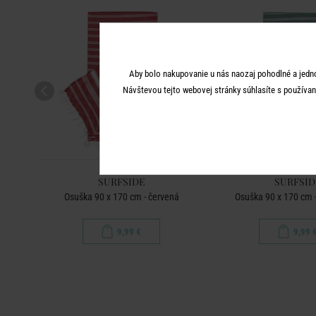
Aby bolo nakupovanie u nás naozaj pohodlné a jedn
Návštevou tejto webovej stránky súhlasíte s používan
SURFSIDE
SURFSID
á
Osuška 90 x 170 cm - červená
Osuška 90 x 170 cm -
9,99 €
9,99 