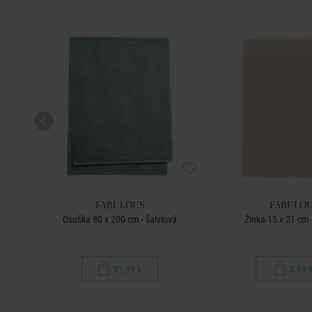
FABULOUS
FABULO
 tm.
Osuška 80 x 200 cm - šalviová
Žinka 15 x 21 cm 
31,99 €
3,99 