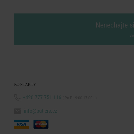
Nenechajte si
vl
KONTAKTY
+420 777 751 116
( Po-Pi: 9:00-17:00h )
info@butlers.cz