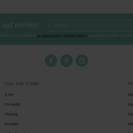
 ujsť novinky!
ožením e-mailu súhlasíte
so spracovaním osobných údajov
pre zasielanie nášho newslett
VIAC O BUTLERS
I
O nás
Na
Pre médiá
Do
Obchody
Pl
Kontakty
Re