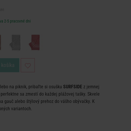
691
va 2-5 pracovné dni
o košíka
lebo na piknik, pribaľte si osušku
SURFSIDE
z jemnej
a perfektne sa zmestí do každej plážovej tašky. Skvele
na gauč alebo štýlový prehoz do vášho obývačky. K
ebných variantoch.