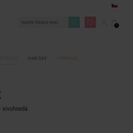
0
KÚPEĽŇA
DARČEKY
VÝPREDAJ
E
- sivohnedá