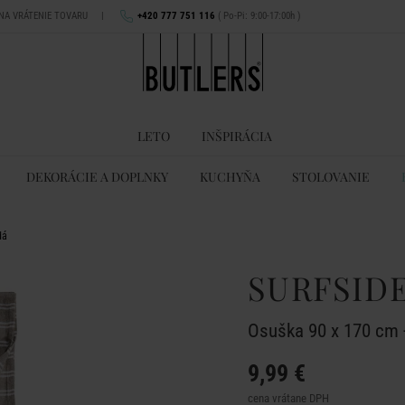
 NA VRÁTENIE TOVARU
|
+420 777 751 116
( Po-Pi: 9:00-17:00h )
LETO
INŠPIRÁCIA
DEKORÁCIE A DOPLNKY
KUCHYŇA
STOLOVANIE
dá
SURFSID
Osuška 90 x 170 cm 
9,99 €
cena vrátane DPH