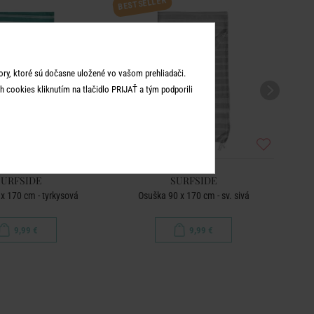
BESTSELLER
BEST
ry, ktoré sú dočasne uložené vo vašom prehliadači.
 cookies kliknutím na tlačidlo PRIJAŤ a tým podporili
SURFSIDE
SURFSIDE
x 170 cm - tyrkysová
Osuška 90 x 170 cm - sv. sivá
O
9,99 €
9,99 €