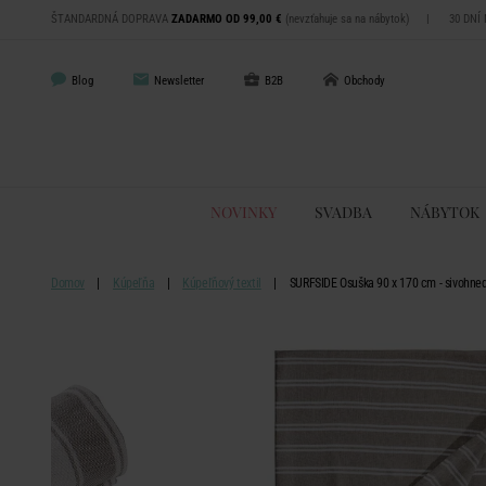
ŠTANDARDNÁ DOPRAVA
ZADARMO OD 99,00 €
(nevzťahuje sa na nábytok)
|
30 DNÍ
Blog
Newsletter
B2B
Obchody
NOVINKY
SVADBA
NÁBYTOK
Domov
Kúpeľňa
Kúpeľňový textil
SURFSIDE Osuška 90 x 170 cm - sivohne