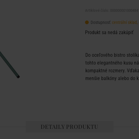
Artiklové číslo: 000000001000484
Dostupnosť:
centrální sklad
Produkt sa nedá zakúpiť
Do oceľového bistro stolí
tohto elegantného kusu ná
kompaktné rozmery. Vďaka t
menšie balkóny alebo do k
DETAILY PRODUKTU