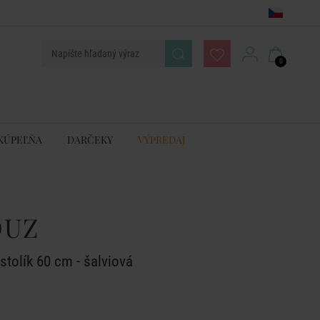
0
KÚPEĽŇA
DARČEKY
VÝPREDAJ
OUZ
tolík 60 cm - šalviová