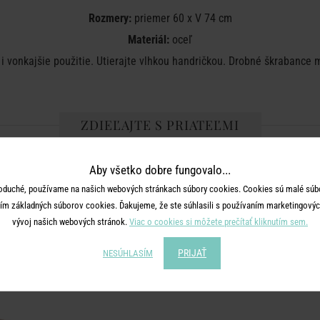
Rozmery:
priemer 60 x V 74 cm
Materiál:
oceľ
 vonkajšie použitie. Utierajte vlhkou handričkou. Drobné škrabance m
ZDIEĽAJTE S PRIATEĽMI
Aby všetko dobre fungovalo...
oduché, používame na našich webových stránkach súbory cookies. Cookies sú malé súbo
ím základných súborov cookies. Ďakujeme, že ste súhlasili s používaním marketingových
vývoj našich webových stránok.
Viac o cookies si môžete prečítať kliknutím sem.
MOHLO BY SA VÁM PÁČIŤ
PRIJAŤ
NESÚHLASÍM