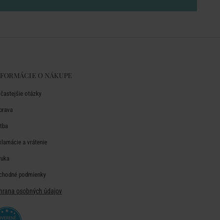
NFORMÁCIE O NÁKUPE
jčastejšie otázky
prava
atba
klamácie a vrátenie
ruka
chodné podmienky
hrana osobných údajov