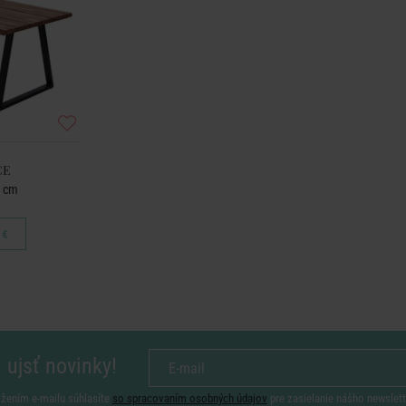
CE
0 cm
 €
 ujsť novinky!
ožením e-mailu súhlasíte
so spracovaním osobných údajov
pre zasielanie nášho newslett