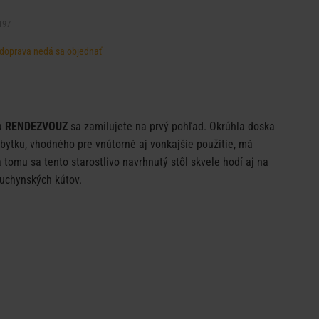
197
, doprava nedá sa objednať
ka
RENDEZVOUZ
sa zamilujete na prvý pohľad. Okrúhla doska
bytku, vhodného pre vnútorné aj vonkajšie použitie, má
omu sa tento starostlivo navrhnutý stôl skvele hodí aj na
uchynských kútov.