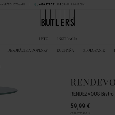
 NA VRÁTENIE TOVARU
|
+420 777 751 116
( Po-Pi: 9:00-17:00h )
LETO
INŠPIRÁCIA
DEKORÁCIE A DOPLNKY
KUCHYŇA
STOLOVANIE
á
RENDEV
RENDEZVOUS Bistro s
59,99 €
cena vrátane DPH