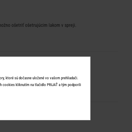
ožno ošetriť ošetrujúcim lakom v spreji.
ry, ktoré sú dočasne uložené vo vašom prehliadači.
 cookies kliknutím na tlačidlo PRIJAŤ a tým podporili