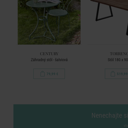
CENTURY
TORREN
Záhradný stôl - šalviová
Stôl 180 x 9
79,99 €
519,99
Nenechajte si
vl