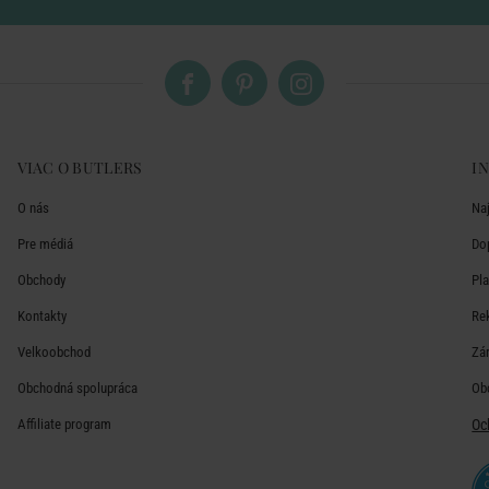
VIAC O BUTLERS
I
O nás
Na
Pre médiá
Do
Obchody
Pl
Kontakty
Re
Velkoobchod
Zá
Obchodná spolupráca
Ob
Affiliate program
Oc