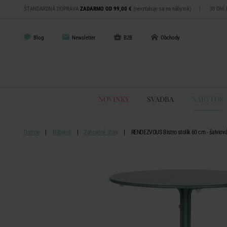
ŠTANDARDNÁ DOPRAVA
ZADARMO OD 99,00 €
(nevzťahuje sa na nábytok)
|
30 DNÍ
Blog
Newsletter
B2B
Obchody
NOVINKY
SVADBA
NÁBYTOK
Domov
Nábytok
Záhradné stoly
RENDEZVOUS Bistro stolík 60 cm - šalviov