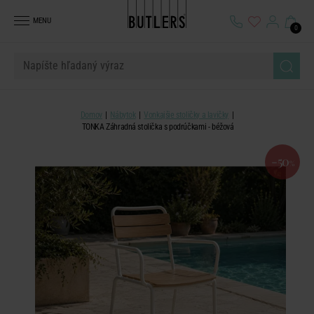
MENU
0
Domov
Nábytok
Vonkajšie stoličky a lavičky
TONKA Záhradná stolička s podrúčkami - béžová
-50
%