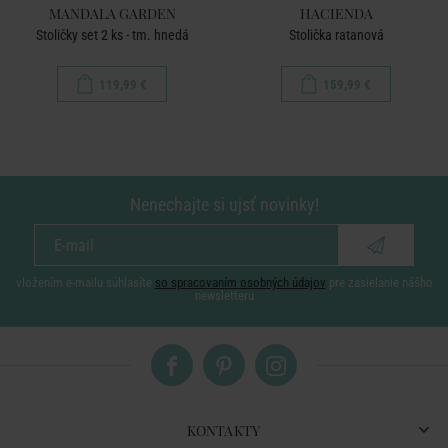
MANDALA GARDEN
HACIENDA
Stoličky set 2 ks - tm. hnedá
Stolička ratanová
119,99 €
159,99 €
Nenechajte si ujsť novinky!
vložením e-mailu súhlasíte
so spracovaním osobných údajov
pre zasielanie nášho
newsletteru
KONTAKTY