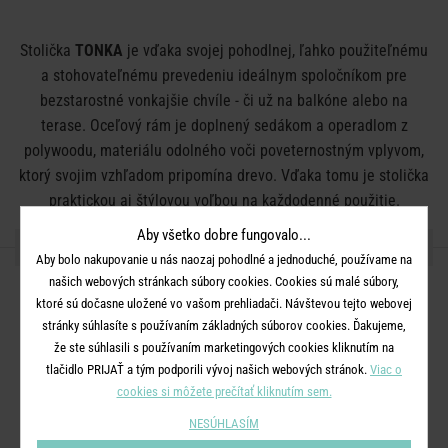
Stolička
TONKA
je vďaka svojej pohodlnej, ľahko použiteľnému
a stohovateľnému prevedeniu ideálnym spoločníkom pre
bezstarostné vonkajšie chvíle - či už na balkóne alebo na
terase. Oceľový rám je doplnený sedákom a operadlom z
polywoodu, materiálu odolného voči poveternostným vplyvom,
ktorý svojim vzhľadom pripomína drevo. Vďaka tomu je stolička
praktickou aj štýlovou voľbou na každodenné použitie.
Aby všetko dobre fungovalo...
DETAILY PRODUKTU
Aby bolo nakupovanie u nás naozaj pohodlné a jednoduché, používame na
našich webových stránkach súbory cookies. Cookies sú malé súbory,
Rozmery:
D 60 x Š 50 x V 83 cm, sedadlo: D 38 x Š 43 x V 43 cm
ktoré sú dočasne uložené vo vašom prehliadači. Návštevou tejto webovej
Materiál:
oceľ, polyetylén
stránky súhlasíte s používaním základných súborov cookies. Ďakujeme,
že ste súhlasili s používaním marketingových cookies kliknutím na
Ďalšie informácie:
Maximálna nosnosť 110 kg. Vhodné pre
tlačidlo PRIJAŤ a tým podporili vývoj našich webových stránok.
Viac o
vnútorné aj vonkajšie použitie. Polywood je odolný a ľahko
cookies si môžete prečítať kliknutím sem.
udržiavateľný plastový kompozit, ktorý vizuálne pripomína
NESÚHLASÍM
drevo.