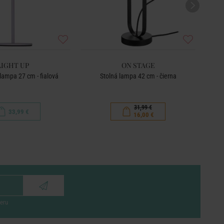
LIGHT UP
ON STAGE
lampa 27 cm - fialová
Stolná lampa 42 cm - čierna
Pods
31,99 €
33,99 €
16,00 €
eru