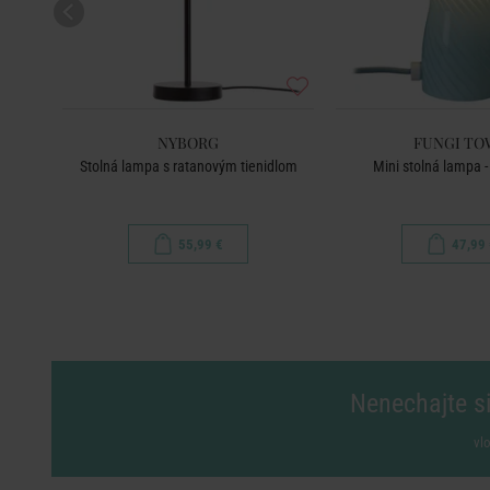
NYBORG
FUNGI T
Stolná lampa s ratanovým tienidlom
Mini stolná lampa -
55,99 €
47,99 
Nenechajte si
vl