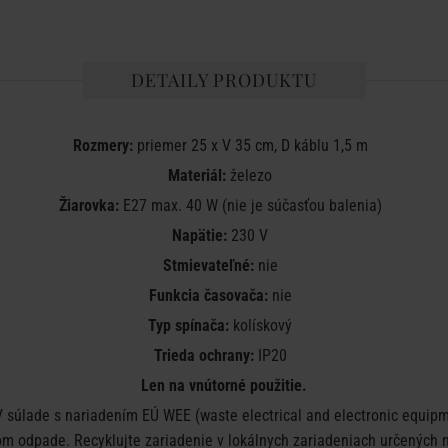
DETAILY PRODUKTU
Rozmery:
priemer 25 x V 35 cm, D káblu 1,5 m
Materiál:
železo
Žiarovka:
E27 max. 40 W (nie je súčasťou balenia)
Napätie:
230 V
Stmievateľné:
nie
Funkcia časovača:
nie
Typ spínača:
kolískový
Trieda ochrany:
IP20
Len na vnútorné použitie.
 súlade s nariadením EÚ WEE (waste electrical and electronic equipme
 odpade. Recyklujte zariadenie v lokálnych zariadeniach určených na