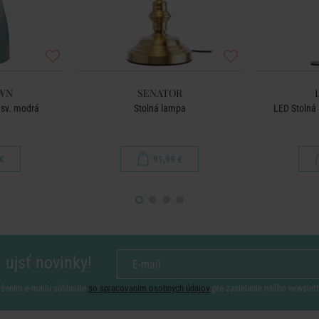
OWN
SENATOR
 sv. modrá
Stolná lampa
LED Stolná 
€
91,99 €
 ujsť novinky!
ožením e-mailu súhlasíte
so spracovaním osobných údajov
pre zasielanie nášho newslett