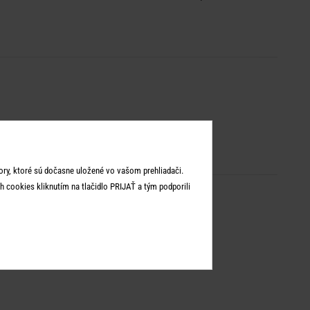
ry, ktoré sú dočasne uložené vo vašom prehliadači.
 cookies kliknutím na tlačidlo PRIJAŤ a tým podporili