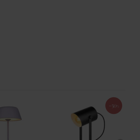
-50
%