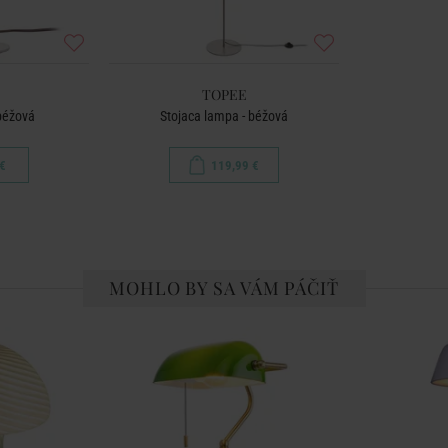
TOPEE
 béžová
Stojaca lampa - béžová
€
119,99 €
MOHLO BY SA VÁM PÁČIŤ