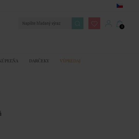
0
KÚPEĽŇA
DARČEKY
VÝPREDAJ
á