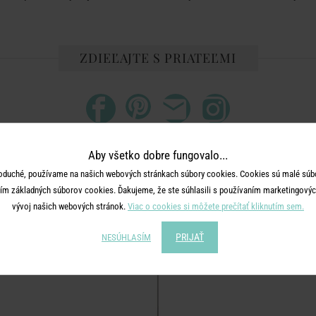
ZDIEĽAJTE S PRIATEĽMI
Aby všetko dobre fungovalo...
oduché, používame na našich webových stránkach súbory cookies. Cookies sú malé súbo
ĎALŠIE PRODUKTY ZO SÉRIE
ím základných súborov cookies. Ďakujeme, že ste súhlasili s používaním marketingových
vývoj našich webových stránok.
Viac o cookies si môžete prečítať kliknutím sem.
PRIJAŤ
NESÚHLASÍM