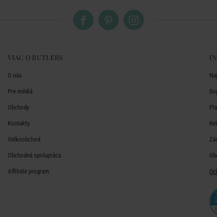
VIAC O BUTLERS
I
O nás
Na
Pre médiá
Do
Obchody
Pl
Kontakty
Re
Velkoobchod
Zá
Obchodná spolupráca
Ob
Affiliate program
Oc