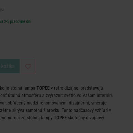
851
va 2-5 pracovné dni
o košíka
ako je stolná lampa
TOPEE
v retro dizajne, predstavujú
oriť útulnú atmosféru a zvýrazniť svetlo vo Vašom interiéri.
 tvar, obľúbený medzi renomovanými dizajnérmi, smeruje
skrétne skrýva samotnú žiarovku. Tento nadčasový vzhľad v
endmi robí zo stolnej lampy
TOPEE
skutočný dizajnový