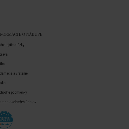
NFORMÁCIE O NÁKUPE
jčastejšie otázky
prava
atba
klamácie a vrátenie
ruka
chodné podmienky
hrana osobných údajov