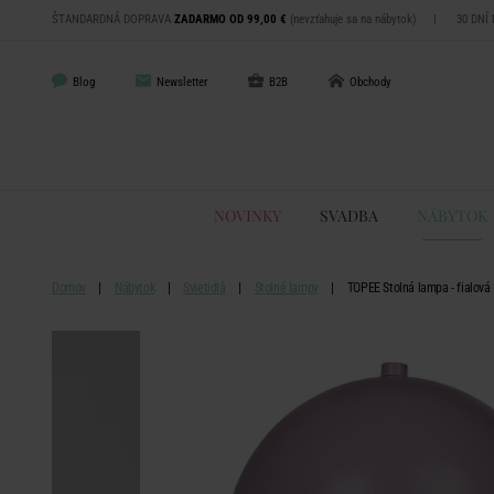
ŠTANDARDNÁ DOPRAVA
ZADARMO OD 99,00 €
(nevzťahuje sa na nábytok)
|
30 DNÍ
Blog
Newsletter
B2B
Obchody
NOVINKY
SVADBA
NÁBYTOK
Domov
Nábytok
Svietidlá
Stolné lampy
TOPEE Stolná lampa - fialová