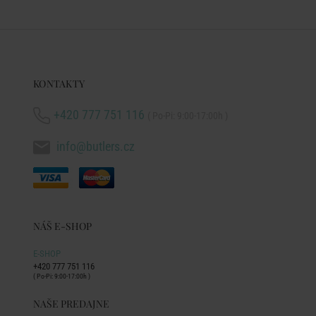
KONTAKTY
+420 777 751 116
( Po-Pi: 9:00-17:00h )
info@butlers.cz
NÁŠ E-SHOP
E-SHOP
+420 777 751 116
( Po-Pi: 9:00-17:00h )
NAŠE PREDAJNE