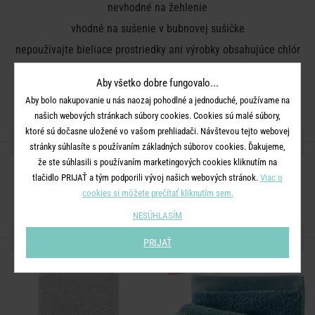
nevhodné na žehlenie
vhodné na sušenie v bubnovej sušičke
nepoužívajte bieliace prostriedky ani výrobky obsahujúce chlór
nie je vhodné na chemické čistenie
Aby všetko dobre fungovalo...
Materiál:
100% bavlna
Aby bolo nakupovanie u nás naozaj pohodlné a jednoduché, používame na
našich webových stránkach súbory cookies. Cookies sú malé súbory,
ktoré sú dočasne uložené vo vašom prehliadači. Návštevou tejto webovej
ZDIEĽAJTE S PRIATEĽMI
stránky súhlasíte s používaním základných súborov cookies. Ďakujeme,
že ste súhlasili s používaním marketingových cookies kliknutím na
tlačidlo PRIJAŤ a tým podporili vývoj našich webových stránok.
Viac o
cookies si môžete prečítať kliknutím sem.
NESÚHLASÍM
ĎALŠIE PRODUKTY ZO SÉRIE
PRIJAŤ
NOVÉ!