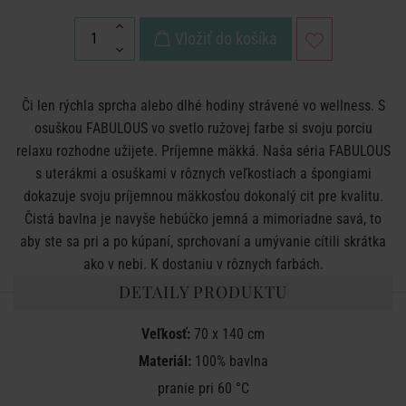
Vložiť do košíka
Či len rýchla sprcha alebo dlhé hodiny strávené vo wellness. S
osuškou FABULOUS vo svetlo ružovej farbe si svoju porciu
relaxu rozhodne užijete. Príjemne mäkká. Naša séria FABULOUS
s uterákmi a osuškami v rôznych veľkostiach a špongiami
dokazuje svoju príjemnou mäkkosťou dokonalý cit pre kvalitu.
Čistá bavlna je navyše hebúčko jemná a mimoriadne savá, to
aby ste sa pri a po kúpaní, sprchovaní a umývanie cítili skrátka
ako v nebi. K dostaniu v rôznych farbách.
DETAILY PRODUKTU
Veľkosť:
70 x 140 cm
Materiál:
100% bavlna
pranie pri 60 °C