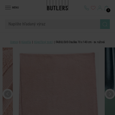
MENU
0
Domov
Kúpeľňa
Kúpeľňový textil
FABULOUS Osuška 70 x 140 cm - sv. ružová