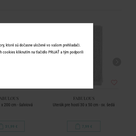
ry, ktoré sú dočasne uložené vo vašom prehliadači.
 cookies kliknutím na tlačidlo PRIJAŤ a tým podporili
ABULOUS
FABULOUS
 x 200 cm - šalviová
Uterák pre hostí 30 x 50 cm - sv. šedá
31,99 €
7,99 €