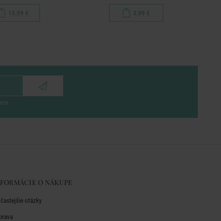
15,99 €
3,99 €
eru
NFORMÁCIE O NÁKUPE
jčastejšie otázky
prava