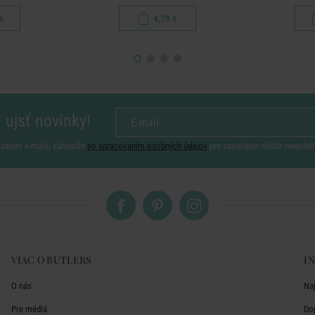
€
4,79 €
 ujsť novinky!
ožením e-mailu súhlasíte
so spracovaním osobných údajov
pre zasielanie nášho newslett
VIAC O BUTLERS
I
O nás
Na
Pre médiá
Do