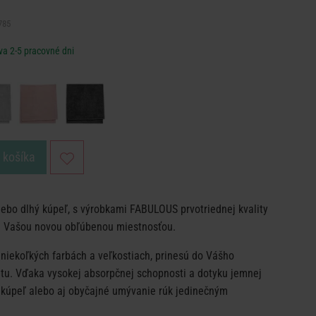
785
va 2-5 pracovné dni
o košíka
alebo dlhý kúpeľ, s výrobkami FABULOUS prvotriednej kvality
e Vašou novou obľúbenou miestnosťou.
niekoľkých farbách a veľkostiach, prinesú do Vášho
itu. Vďaka vysokej absorpčnej schopnosti a dotyku jemnej
 kúpeľ alebo aj obyčajné umývanie rúk jedinečným