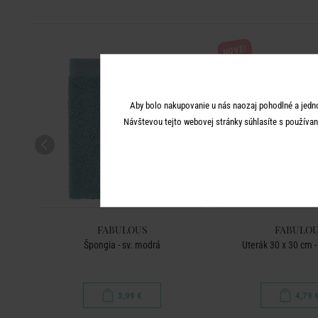
NOVÉ!
Aby bolo nakupovanie u nás naozaj pohodlné a jedn
Návštevou tejto webovej stránky súhlasíte s používan
FABULOUS
FABULO
vá
Špongia - sv. modrá
Uterák 30 x 30 cm -
3,99 €
4,79 