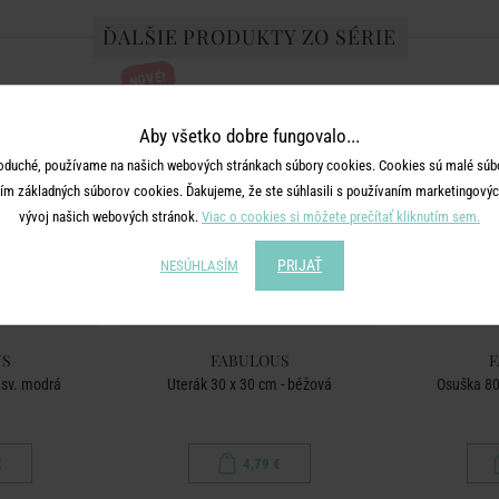
ĎALŠIE PRODUKTY ZO SÉRIE
NOVÉ!
Aby všetko dobre fungovalo...
oduché, používame na našich webových stránkach súbory cookies. Cookies sú malé súbo
ím základných súborov cookies. Ďakujeme, že ste súhlasili s používaním marketingových
vývoj našich webových stránok.
Viac o cookies si môžete prečítať kliknutím sem.
PRIJAŤ
NESÚHLASÍM
US
FABULOUS
F
 sv. modrá
Uterák 30 x 30 cm - béžová
Osuška 80
€
4,79 €