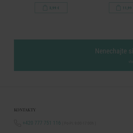
3,99 €
11,99 
Nenechajte si
vl
KONTAKTY
+420 777 751 116
( Po-Pi: 9:00-17:00h )