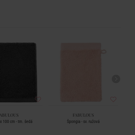
ABULOUS
FABULOUS
 x 100 cm - tm. šedá
Špongia - sv. ružová
O