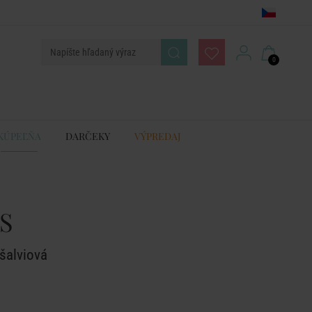
0
KÚPEĽŇA
DARČEKY
VÝPREDAJ
S
 šalviová