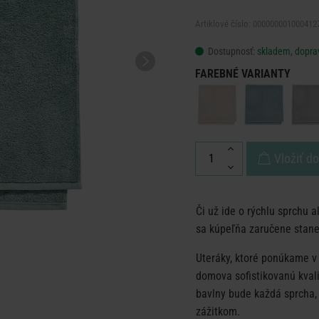
Artiklové číslo: 000000001000412
Dostupnosť:
skladem, dopra
FAREBNÉ VARIANTY
Vložiť d
Či už ide o rýchlu sprchu 
sa kúpeľňa zaručene stan
Uteráky, ktoré ponúkame v 
domova sofistikovanú kval
bavlny bude každá sprcha,
zážitkom.