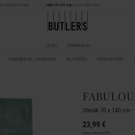
 NA VRÁTENIE TOVARU
|
+420 777 751 116
( Po-Pi: 9:00-17:00h )
LETO
INŠPIRÁCIA
DEKORÁCIE A DOPLNKY
KUCHYŇA
STOLOVANIE
á
FABULOU
Uterák 70 x 140 cm -
23,99 €
cena vrátane DPH