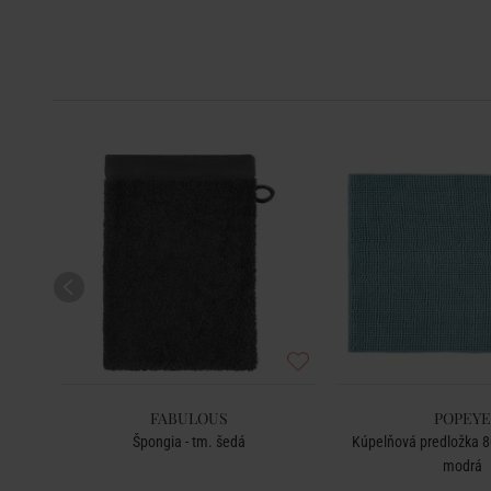
FABULOUS
POPEYE
á
Špongia - tm. šedá
Kúpelňová predložka 80
modrá