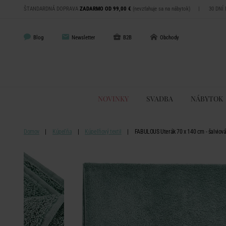
ŠTANDARDNÁ DOPRAVA
ZADARMO OD 99,00 €
(nevzťahuje sa na nábytok)
|
30 DNÍ
Blog
Newsletter
B2B
Obchody
NOVINKY
SVADBA
NÁBYTOK
Domov
Kúpeľňa
Kúpeľňový textil
FABULOUS Uterák 70 x 140 cm - šalviov