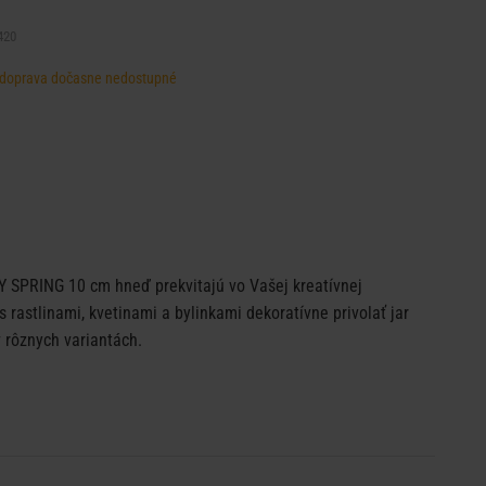
420
d, doprava dočasne nedostupné
 SPRING 10 cm hneď prekvitajú vo Vašej kreatívnej
 rastlinami, kvetinami a bylinkami dekoratívne privolať jar
 rôznych variantách.