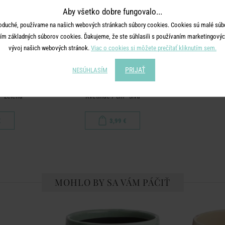
Aby všetko dobre fungovalo...
oduché, používame na našich webových stránkach súbory cookies. Cookies sú malé súbo
ím základných súborov cookies. Ďakujeme, že ste súhlasili s používaním marketingových
vývoj našich webových stránok.
Viac o cookies si môžete prečítať kliknutím sem.
PRIJAŤ
NESÚHLASÍM
ING
EARLY SPRING
- zelená
Kvetináč 7 cm - sivá
€
3,99 €
MOHLO BY SA VÁM PÁČIŤ