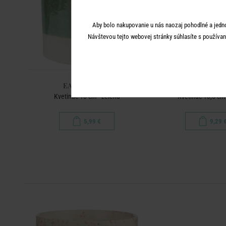
Aby bolo nakupovanie u nás naozaj pohodlné a jedn
Návštevou tejto webovej stránky súhlasíte s používan
EARLY SPRING
EARLY SPR
Kvetináč 10 cm - zelená
Kvetináč 13,5 cm 
5,99 €
9,29 