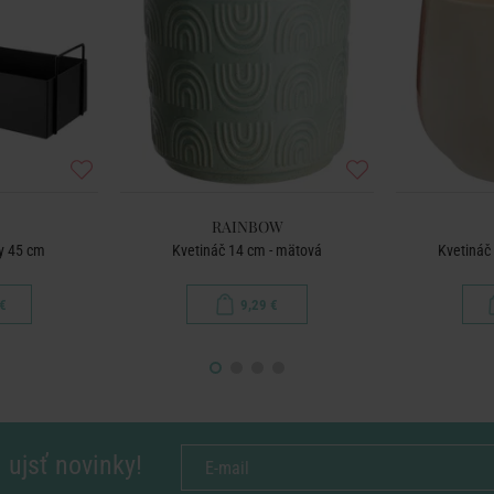
RAINBOW
ny 45 cm
Kvetináč 14 cm - mätová
Kvetináč
€
9,29 €
 ujsť novinky!