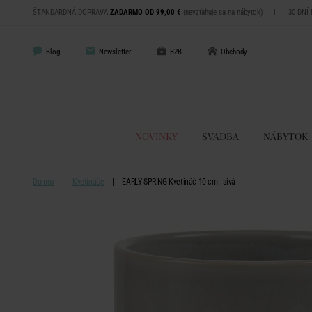
ŠTANDARDNÁ DOPRAVA
ZADARMO OD 99,00 €
(nevzťahuje sa na nábytok)
|
30 DNÍ
Blog
Newsletter
B2B
Obchody
NOVINKY
SVADBA
NÁBYTOK
Domov
Kvetináče
EARLY SPRING Kvetináč 10 cm - sivá