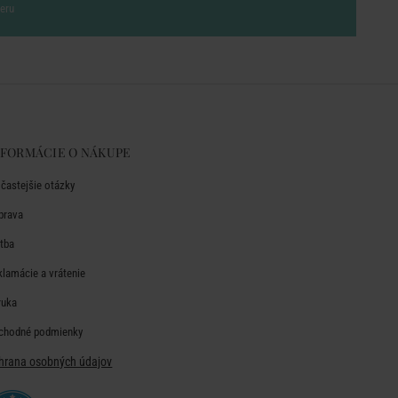
eru
NFORMÁCIE O NÁKUPE
jčastejšie otázky
prava
atba
klamácie a vrátenie
ruka
chodné podmienky
hrana osobných údajov