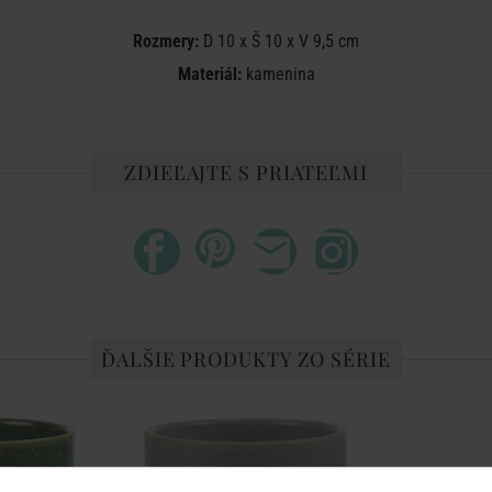
Rozmery:
D 10 x Š 10 x V 9,5 cm
Materiál:
kamenina
ZDIEĽAJTE S PRIATEĽMI
ĎALŠIE PRODUKTY ZO SÉRIE