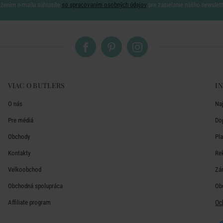
ožením e-mailu súhlasíte
so spracovaním osobných údajov
pre zasielanie nášho newslett
VIAC O BUTLERS
I
O nás
Na
Pre médiá
Do
Obchody
Pl
Kontakty
Re
Velkoobchod
Zá
Obchodná spolupráca
Ob
Affiliate program
Oc