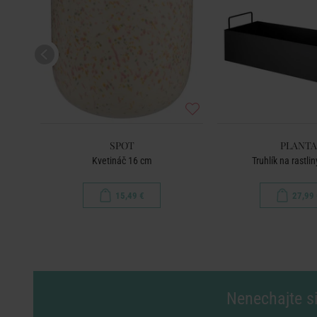
SPOT
PLANTA
/zlatá
Kvetináč 16 cm
Truhlík na rastli
15,49 €
27,99 
Nenechajte si