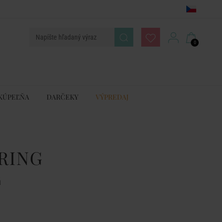
0
KÚPEĽŇA
DARČEKY
VÝPREDAJ
RING
á