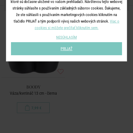
ktoré sú dočasne uložené vo vašom prehliadači. Návštevou tejto webovej
ĎALŠIE PRODUKTY ZO SÉRIE
stránky súhlasíte s používaním základných súborov cookies. Ďakujeme,
že ste súhlasili s používaním marketingových cookies kliknutím na
tlačidlo PRIJAŤ a tým podporili vývoj našich webových stránok.
Viac o
cookies si môžete prečítať kliknutím sem.
NESÚHLASÍM
PRIJAŤ
BOODY
Váza/kvetináč 13 cm - čierna
7,99 €