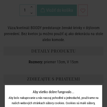
Vložiť do košíka
Váza/kvetináč BOODY predstavuje ženské krivky v štýlovom
prevedení. Bez kvetov ju možno použiť aj ako dekoráciu na stole
alebo komode.
DETAILY PRODUKTU
Rozmery:
priemer 13cm, V 15cm
ZDIEĽAJTE S PRIATEĽMI
Aby všetko dobre fungovalo...
Aby bolo nakupovanie u nás naozaj pohodlné a jednoduché, používame na
našich webových stránkach súbory cookies. Cookies sú malé súbory,