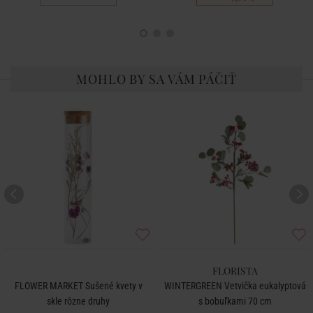
MOHLO BY SA VÁM PÁČIŤ
FLORISTA
FLOWER MARKET Sušené kvety v
WINTERGREEN Vetvička eukalyptová
skle rôzne druhy
s bobuľkami 70 cm