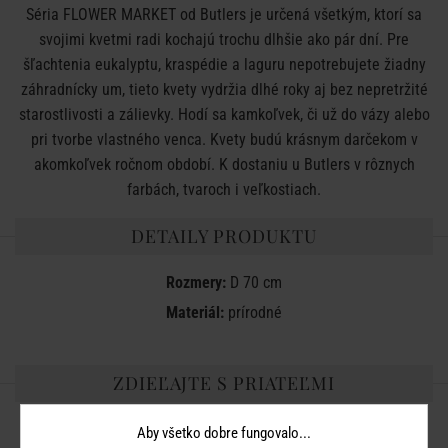
Séria
FLOWER MARKET od Butlers je určená všetkým, ktorí sa
svojimi kvetmi radi kochajú trochu dlhšie ako pár dní. Pre
šľachtenia eukalyptu, kraspédie a laguru nepotrebujete žiadny
záhradnícky um, tieto kvety vydržia dlhé roky aj bez nepretržité
starostlivosti a zálievky. Hodí sa kamkoľvek, či už do vázy alebo
pri tvorbe vlastného venca. Kvety budú krásnym darčekom v
akomkoľvek ročnom období. K dostaniu u Butlers v rôznych
farbách, tvaroch i veľkostiach.
DETAILY PRODUKTU
Rozmery:
D 70 cm
Materiál:
prírodné
ZDIEĽAJTE S PRIATEĽMI
Aby všetko dobre fungovalo...