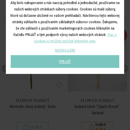
Aby bolo nakupovanie u nás naozaj pohodlné a jednoduché, používame na
našich webových stránkach súbory cookies. Cookies sú malé súbory,
ktoré sú dočasne uložené vo vašom prehliadači. Návštevou tejto webovej
ĎALŠIE PRODUKTY ZO SÉRIE
stránky súhlasíte s používaním základných súborov cookies. Ďakujeme,
že ste súhlasili s používaním marketingových cookies kliknutím na
BESTSELLER
-50
tlačidlo PRIJAŤ a tým podporili vývoj našich webových stránok.
Viac o
%
cookies si môžete prečítať kliknutím sem.
NESÚHLASÍM
PRIJAŤ
FLOWER MARKET
FLOWER MARKET
Nevestin závoj sušený - biela
Sušená tráva "Zajačí chvost" -
bielená
11,99 €
13,99 €
6,00 €