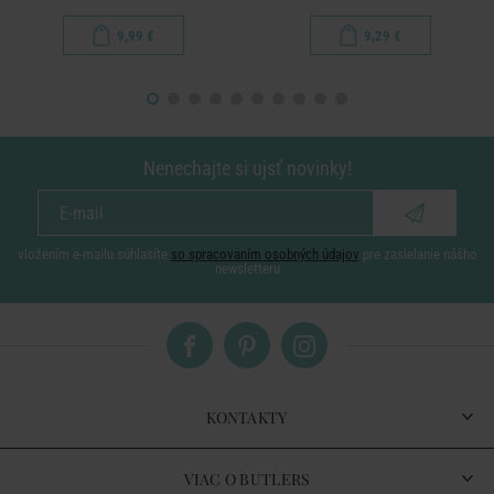
9,99 €
9,29 €
Nenechajte si ujsť novinky!
vložením e-mailu súhlasíte
so spracovaním osobných údajov
pre zasielanie nášho
newsletteru
KONTAKTY
VIAC O BUTLERS