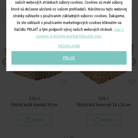
našich webových stránkach súbory cookies. Cookies sú malé súbory,
ktoré sú dočasne uložené vo vašom prehliadači. Návštevou tejto webovej
ĎALŠIE PRODUKTY ZO SÉRIE
stránky súhlasíte s používaním základných súborov cookies. Ďakujeme,
že ste súhlasili s používaním marketingových cookies kliknutím na
tlačidlo PRIJAŤ a tým podporili vývoj našich webových stránok.
Viac o
cookies si môžete prečítať kliknutím sem.
NESÚHLASÍM
PRIJAŤ
ERLA
ERLA
Úložný košík hranatý 30 cm
Úložný kôš štvorcový 24 x 24 cm
15,99 €
9,29 €