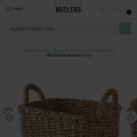
MENU
0
Domov
Dekorácie a doplnky
Úložné prostory
Koše a košíky
ERLA Úložný košík hranatý 25 cm