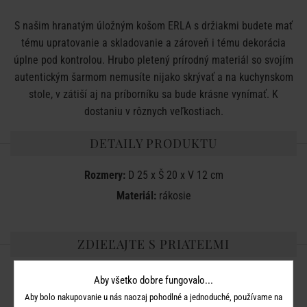
S našim hranatým úložným košom ERLA s držiakmi budete mať
tému upratovanie a skladovanie a zároveň i tému dekorácia
úplne pod kontrolou. Hrubo pletený prírodný materiál so svojím
autentickým šarmom nemusíte nijako skrývať a na kuchynskom
stole, v zátiší aj na príborníku sa bude krásne vynímať. K
dostaniu v rôznych veľkostiach.
DETAILY PRODUKTU
Rozmery:
D 25 x Š 20 x V 12 cm
Materiál:
rákosie
ZDIEĽAJTE S PRIATEĽMI
Aby všetko dobre fungovalo...
Aby bolo nakupovanie u nás naozaj pohodlné a jednoduché, používame na