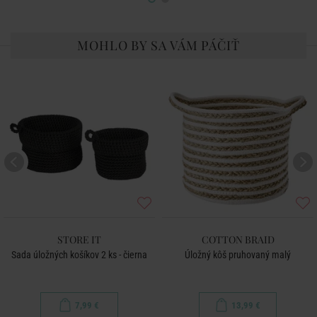
MOHLO BY SA VÁM PÁČIŤ
STORE IT
COTTON BRAID
Sada úložných košíkov 2 ks - čierna
Úložný kôš pruhovaný malý
7,99 €
13,99 €