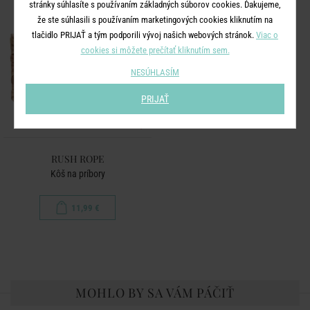
stránky súhlasíte s používaním základných súborov cookies. Ďakujeme,
že ste súhlasili s používaním marketingových cookies kliknutím na
tlačidlo PRIJAŤ a tým podporili vývoj našich webových stránok.
Viac o
cookies si môžete prečítať kliknutím sem.
NESÚHLASÍM
PRIJAŤ
RUSH ROPE
Kôš na príbory
11,99 €
MOHLO BY SA VÁM PÁČIŤ