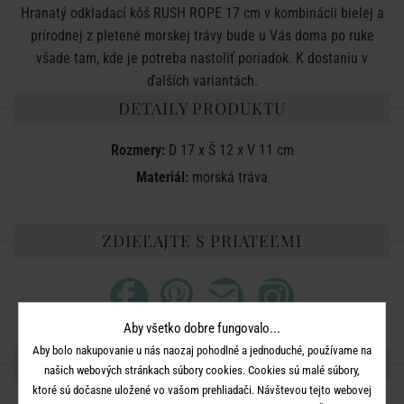
Hranatý odkladací kôš RUSH ROPE 17 cm v kombinácii bielej a
prírodnej z pletené morskej trávy bude u Vás doma po ruke
všade tam, kde je potreba nastoliť poriadok. K dostaniu v
ďalších variantách.
DETAILY PRODUKTU
Rozmery:
D 17 x Š 12 x V 11 cm
Materiál:
morská tráva
ZDIEĽAJTE S PRIATEĽMI
Aby všetko dobre fungovalo...
Aby bolo nakupovanie u nás naozaj pohodlné a jednoduché, používame na
ĎALŠIE PRODUKTY ZO SÉRIE
našich webových stránkach súbory cookies. Cookies sú malé súbory,
ktoré sú dočasne uložené vo vašom prehliadači. Návštevou tejto webovej