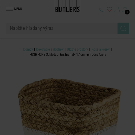
MENU
0
Domov
Dekorácie a doplnky
Úložné prostory
Koše a košíky
RUSH ROPE Odkládací kôš hranatý 17 cm - prírodná/biela