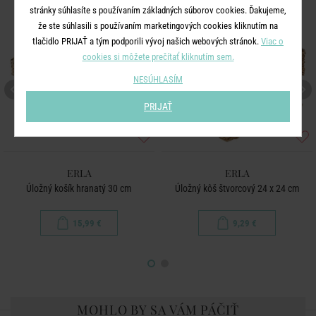
stránky súhlasíte s používaním základných súborov cookies. Ďakujeme,
že ste súhlasili s používaním marketingových cookies kliknutím na
tlačidlo PRIJAŤ a tým podporili vývoj našich webových stránok.
Viac o
cookies si môžete prečítať kliknutím sem.
NESÚHLASÍM
PRIJAŤ
ERLA
ERLA
Úložný košík hranatý 30 cm
Úložný kôš štvorcový 24 x 24 cm
15,99 €
9,29 €
MOHLO BY SA VÁM PÁČIŤ