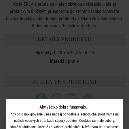
Koše ERLA z prútia sú nielen skvelou dekoráciou, ale aj
praktickým úložným priestorom, do ktorého ľahko schováte
noviny, hračky alebo drobné predmety kdekoľvek v domácnosti.
K dostaniu sú v ďalších variantoch.
DETAILY PRODUKTU
Rozmery:
D 20 x Š 20 x V 10 cm
Materiál:
prútie
ZDIEĽAJTE S PRIATEĽMI
Aby všetko dobre fungovalo...
Aby bolo nakupovanie u nás naozaj pohodlné a jednoduché, používame na
ĎALŠIE PRODUKTY ZO SÉRIE
našich webových stránkach súbory cookies. Cookies sú malé súbory,
ktoré sú dočasne uložené vo vašom prehliadači. Návštevou tejto webovej