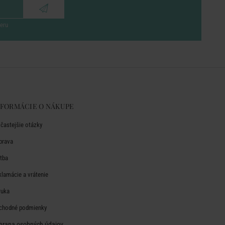
eru
NFORMÁCIE O NÁKUPE
jčastejšie otázky
prava
atba
klamácie a vrátenie
ruka
chodné podmienky
hrana osobných údajov