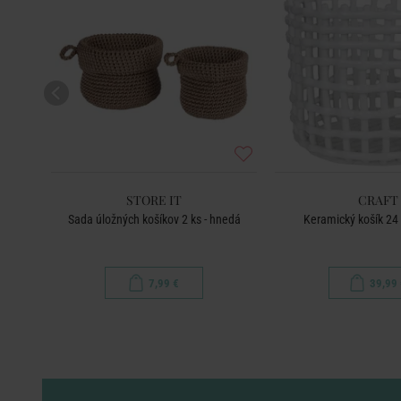
STORE IT
CRAFT
ivá
Sada úložných košíkov 2 ks - hnedá
Keramický košík 24 
7,99 €
39,99 