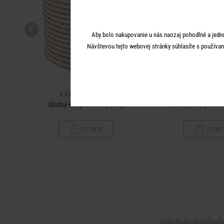
Aby bolo nakupovanie u nás naozaj pohodlné a jedn
Návštevou tejto webovej stránky súhlasíte s používan
COTTON BRAID
COTTON BR
M
Úložný kôš pruhovaný velký
Úložný kôš pruho
27,99 €
13,99 