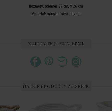
Rozmery:
priemer 29 cm, V 26 cm
Materiál:
morská tráva, bavlna
ZDIEĽAJTE S PRIATEĽMI
ĎALŠIE PRODUKTY ZO SÉRIE