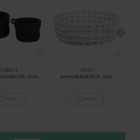
STORE IT
CRAFT
h košíkov 2 ks - čierna
Keramický košík 28 cm - biela
Úl
7,99 €
39,99 €