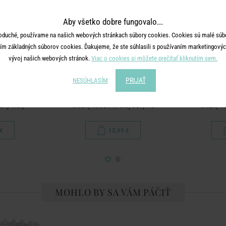
Aby všetko dobre fungovalo...
oduché, používame na našich webových stránkach súbory cookies. Cookies sú malé súbo
ím základných súborov cookies. Ďakujeme, že ste súhlasili s používaním marketingových
vývoj našich webových stránok.
Viac o cookies si môžete prečítať kliknutím sem.
PRIJAŤ
NESÚHLASÍM
AID
COTTON BRAID
CO
vaný malý
Úložný kôš z morskej trávy XS
Úložný kô
€
13,99 €
MOHLO BY SA VÁM PÁČIŤ