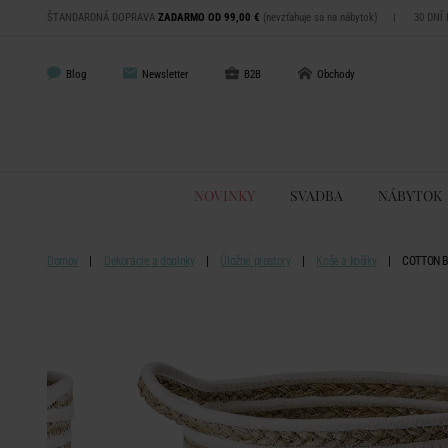
ŠTANDARDNÁ DOPRAVA
ZADARMO OD 99,00 €
(nevzťahuje sa na nábytok)
|
30 DNÍ
Blog
Newsletter
B2B
Obchody
NOVINKY
SVADBA
NÁBYTOK
Domov
Dekorácie a doplnky
Úložné prostory
Koše a košíky
COTTON BR