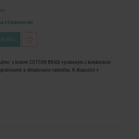
988
va 2-5 pracovné dni
o košíka
 pruhmi: s košom COTTON BRAID vyrobeným z kombinácie
upratovanie a skladovanie radosťou. K dispozícii v