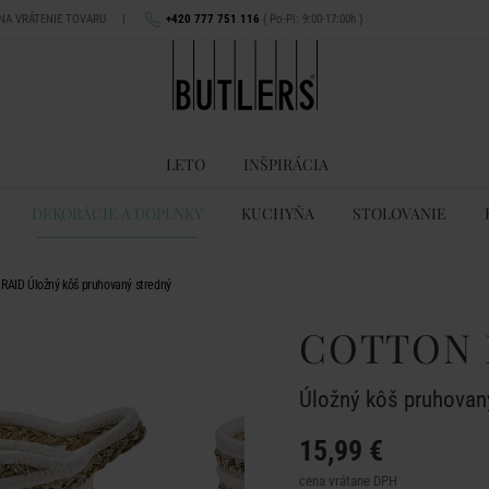
 NA VRÁTENIE TOVARU
|
+420 777 751 116
( Po-Pi: 9:00-17:00h )
LETO
INŠPIRÁCIA
DEKORÁCIE A DOPLNKY
KUCHYŇA
STOLOVANIE
AID Úložný kôš pruhovaný stredný
COTTON 
Úložný kôš pruhovan
15,99 €
cena vrátane DPH