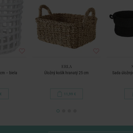
ERLA
cm – biela
Úložný košík hranatý 25 cm
Sada úložnýc
€
11,99 €