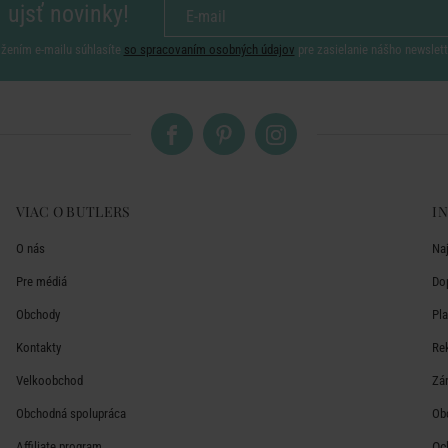
 ujsť novinky!
ožením e-mailu súhlasíte
so spracovaním osobných údajov
pre zasielanie nášho newslett
VIAC O BUTLERS
I
O nás
Na
Pre médiá
Do
Obchody
Pl
Kontakty
Re
Velkoobchod
Zá
Obchodná spolupráca
Ob
Affiliate program
Oc