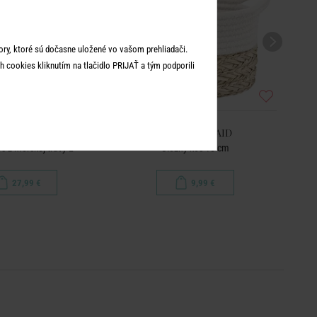
ry, ktoré sú dočasne uložené vo vašom prehliadači.
 cookies kliknutím na tlačidlo PRIJAŤ a tým podporili
TTON BRAID
COTTON BRAID
š z morskej trávy L
Úložný kôš 18 cm
27,99 €
9,99 €