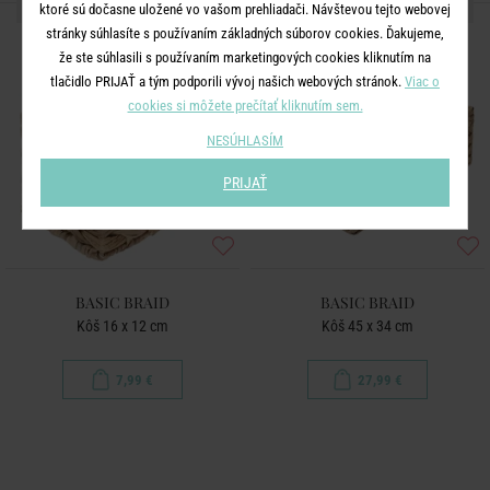
ĎALŠIE PRODUKTY ZO SÉRIE
ktoré sú dočasne uložené vo vašom prehliadači. Návštevou tejto webovej
stránky súhlasíte s používaním základných súborov cookies. Ďakujeme,
že ste súhlasili s používaním marketingových cookies kliknutím na
tlačidlo PRIJAŤ a tým podporili vývoj našich webových stránok.
Viac o
cookies si môžete prečítať kliknutím sem.
NESÚHLASÍM
PRIJAŤ
BASIC BRAID
BASIC BRAID
Kôš 16 x 12 cm
Kôš 45 x 34 cm
7,99 €
27,99 €