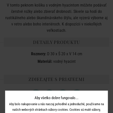
V tomto peknom košíku s vodným hyacintom môžete podávať
čerstvé rožky alebo zbierať drobnosti. Skvele sa hodí do
rustikálneho alebo škandinávskeho štýlu, ale vyzerá výborne aj
v retro alebo boho interiéroch. K dispozícii v niekoľkých
veľkostiach.
DETAILY PRODUKTU
Rozmery:
D 30 x Š 20 x V 14 cm
Materiál:
vodný hyacint
ZDIEĽAJTE S PRIATEĽMI
Aby všetko dobre fungovalo...
Aby bolo nakupovanie u nás naozaj pohodlné a jednoduché, používame na
našich webových stránkach súbory cookies. Cookies sú malé súbory,