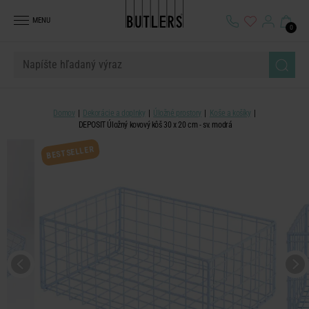
MENU
0
Domov
Dekorácie a doplnky
Úložné prostory
Koše a košíky
DEPOSIT Úložný kovový kôš 30 x 20 cm - sv. modrá
BESTSELLER