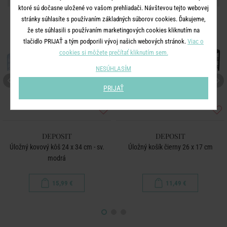
ktoré sú dočasne uložené vo vašom prehliadači. Návštevou tejto webovej
stránky súhlasíte s používaním základných súborov cookies. Ďakujeme,
že ste súhlasili s používaním marketingových cookies kliknutím na
tlačidlo PRIJAŤ a tým podporili vývoj našich webových stránok.
Viac o
cookies si môžete prečítať kliknutím sem.
NESÚHLASÍM
PRIJAŤ
DEPOSIT
DEPOSIT
Úložný kovový kôš 24 x 34 cm - sv.
Úložný košík čierny 26 x 17 cm
modrá
15,99 €
11,49 €