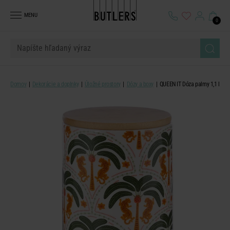
MENU
0
Domov
Dekorácie a doplnky
Úložné prostory
Dózy a boxy
QUEEN IT Dóza palmy 1,1 l