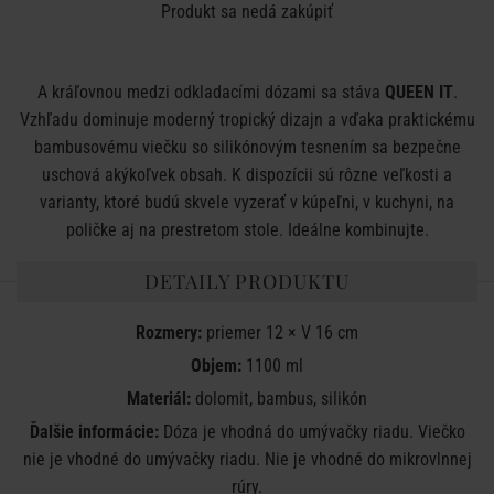
Produkt sa nedá zakúpiť
A kráľovnou medzi odkladacími dózami sa stáva
QUEEN IT
.
Vzhľadu dominuje moderný tropický dizajn a vďaka praktickému
bambusovému viečku so silikónovým tesnením sa bezpečne
uschová akýkoľvek obsah. K dispozícii sú rôzne veľkosti a
varianty, ktoré budú skvele vyzerať v kúpeľni, v kuchyni, na
poličke aj na prestretom stole. Ideálne kombinujte.
DETAILY PRODUKTU
Rozmery:
priemer 12 × V 16 cm
Objem:
1100 ml
Materiál:
dolomit, bambus, silikón
Ďalšie informácie:
Dóza je vhodná do umývačky riadu. Viečko
nie je vhodné do umývačky riadu. Nie je vhodné do mikrovlnnej
rúry.