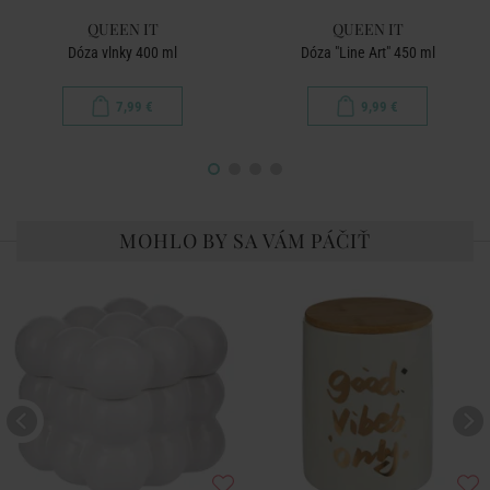
QUEEN IT
QUEEN IT
Dóza vlnky 400 ml
Dóza "Line Art" 450 ml
7,99 €
9,99 €
MOHLO BY SA VÁM PÁČIŤ