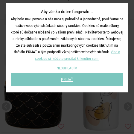
Aby všetko dobre fungovalo...
ZDIEĽAJTE S PRIATEĽMI
Aby bolo nakupovanie u nás naozaj pohodlné a jednoduché, používame na
našich webových stránkach súbory cookies. Cookies sú malé súbory,
ktoré sú dočasne uložené vo vašom prehliadači. Návštevou tejto webovej
stránky súhlasíte s používaním základných súborov cookies. Ďakujeme,
že ste súhlasili s používaním marketingových cookies kliknutím na
tlačidlo PRIJAŤ a tým podporili vývoj našich webových stránok.
Viac o
cookies si môžete prečítať kliknutím sem.
ĎALŠIE PRODUKTY ZO SÉRIE
NESÚHLASÍM
PRIJAŤ