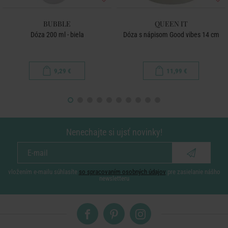
BUBBLE
QUEEN IT
Dóza 200 ml - biela
Dóza s nápisom Good vibes 14 cm
9,29 €
11,99 €
Nenechajte si ujsť novinky!
vložením e-mailu súhlasíte
so spracovaním osobných údajov
pre zasielanie nášho
newsletteru