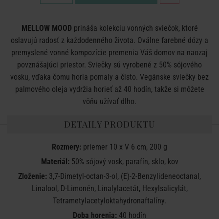
MELLOW MOOD
prináša kolekciu vonných sviečok, ktoré
oslavujú radosť z každodenného života. Oválne farebné dózy a
premyslené vonné kompozície premenia Váš domov na naozaj
povznášajúci priestor. Sviečky sú vyrobené z 50% sójového
vosku, vďaka čomu horia pomaly a čisto. Vegánske sviečky bez
palmového oleja vydržia horieť až 40 hodín, takže si môžete
vôňu užívať dlho.
DETAILY PRODUKTU
Rozmery:
priemer 10 x V 6 cm, 200 g
Materiál:
50% sójový vosk, parafín, sklo, kov
Zloženie:
3,7-Dimetyl-octan-3-ol, (E)-2-Benzylideneoctanal,
Linalool, D-Limonén, Linalylacetát, Hexylsalicylát,
Tetrametylacetyloktahydronaftalíny.
Doba horenia:
40 hodín