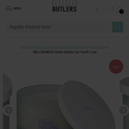
MENU
0
Domov
Dekorácie a doplnky
Svietniky a sviečky
Vonné sviečky
MELLOW MOOD Vonná sviečka True Pacific Love
-50
%