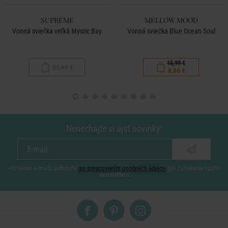
SUPREME
MELLOW MOOD
Vonná sviečka veľká Mystic Bay
Vonná sviečka Blue Ocean Soul
15,99 €
31,99 €
8,00 €
Nenechajte si ujsť novinky!
vložením e-mailu súhlasíte
so spracovaním osobných údajov
pre zasielanie nášho
newsletteru