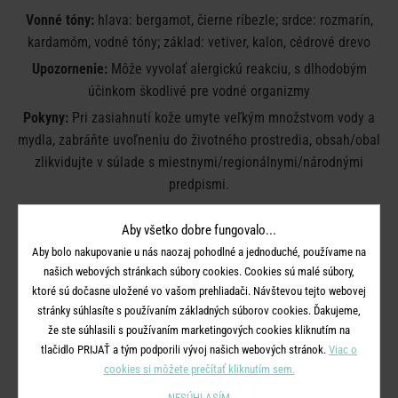
Vonné tóny:
hlava: bergamot, čierne ríbezle; srdce: rozmarín,
kardamóm, vodné tóny; základ: vetiver, kalon, cédrové drevo
Upozornenie:
Môže vyvolať alergickú reakciu, s dlhodobým
účinkom škodlivé pre vodné organizmy
Pokyny:
Pri zasiahnutí kože umyte veľkým množstvom vody a
mydla, zabráňte uvoľneniu do životného prostredia, obsah/obal
zlikvidujte v súlade s miestnymi/regionálnymi/národnými
predpismi.
Nikdy nenechávajte horiacu sviečku bez dozoru.
Aby všetko dobre fungovalo...
Udržujte ďalej od vecí, ktoré sa môžu vznietiť.
Aby bolo nakupovanie u nás naozaj pohodlné a jednoduché, používame na
Uchovávajte mimo dosahu detí a domácich zvierat.
našich webových stránkach súbory cookies. Cookies sú malé súbory,
Udržujte sviečky aspoň 10 cm od seba.
ktoré sú dočasne uložené vo vašom prehliadači. Návštevou tejto webovej
Nepáľte v prievane.
stránky súhlasíte s používaním základných súborov cookies. Ďakujeme,
Neumiestňujte do blízkosti zdroja tepla.
že ste súhlasili s používaním marketingových cookies kliknutím na
Zastrihnite knôt na 1 cm.
tlačidlo PRIJAŤ a tým podporili vývoj našich webových stránok.
Viac o
Plameň zhášajte. Nesfúkajte ho.
cookies si môžete prečítať kliknutím sem.
NESÚHLASÍM