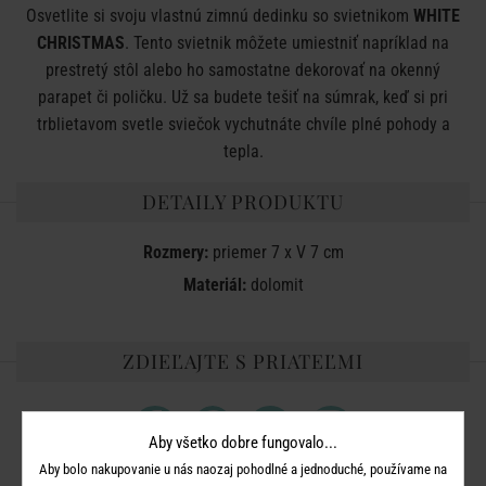
Osvetlite si svoju vlastnú zimnú dedinku so svietnikom
WHITE
CHRISTMAS
. Tento svietnik môžete umiestniť napríklad na
prestretý stôl alebo ho samostatne dekorovať na okenný
parapet či poličku. Už sa budete tešiť na súmrak, keď si pri
trblietavom svetle sviečok vychutnáte chvíle plné pohody a
tepla.
DETAILY PRODUKTU
Rozmery:
priemer 7 x V 7 cm
Materiál:
dolomit
ZDIEĽAJTE S PRIATEĽMI
Aby všetko dobre fungovalo...
Aby bolo nakupovanie u nás naozaj pohodlné a jednoduché, používame na