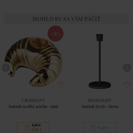
MOHLO BY SA VÁM PÁČIŤ
-50
%
CROISSANT
HIGHLIGHT
Svietnik na dlhú sviečku - zlatá
Svietnik 24 cm - čierna
9,29 €
15,49 €
4,65 €