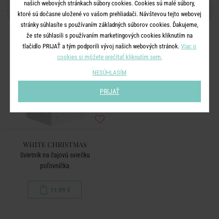
našich webových stránkach súbory cookies. Cookies sú malé súbory,
ĎALŠIE PRODUKTY ZO SÉRIE
ktoré sú dočasne uložené vo vašom prehliadači. Návštevou tejto webovej
stránky súhlasíte s používaním základných súborov cookies. Ďakujeme,
že ste súhlasili s používaním marketingových cookies kliknutím na
tlačidlo PRIJAŤ a tým podporili vývoj našich webových stránok.
Viac o
cookies si môžete prečítať kliknutím sem.
NESÚHLASÍM
PRIJAŤ
WHITE CHRISTMAS
Svietnik na čajovú sviečku
poľovníčka
11,99 €