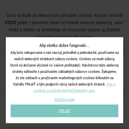
Teraz to bude pri dekorovaní poriadne zvierací: Ružový svietnik
COCO
pudel z dolomitu zaistí vo Vašom domove skutočný „wau“
efekt a skvele sa kombinuje so zvieracími vázami aj ďalšími
zvieracími bytovými doplnkami.
Aby všetko dobre fungovalo...
DETAILY PRODUKTU
Aby bolo nakupovanie u nás naozaj pohodlné a jednoduché, používame na
našich webových stránkach súbory cookies. Cookies sú malé súbory,
Rozmery:
D 11 x Š 6 x V 12 cm
ktoré sú dočasne uložené vo vašom prehliadači. Návštevou tejto webovej
stránky súhlasíte s používaním základných súborov cookies. Ďakujeme,
Materiál:
dolomit
že ste súhlasili s používaním marketingových cookies kliknutím na
tlačidlo PRIJAŤ a tým podporili vývoj našich webových stránok.
Viac o
cookies si môžete prečítať kliknutím sem.
ZDIEĽAJTE S PRIATEĽMI
NESÚHLASÍM
PRIJAŤ