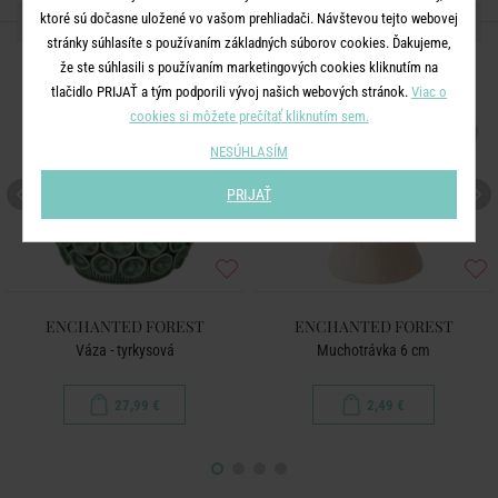
ĎALŠIE PRODUKTY ZO SÉRIE
ktoré sú dočasne uložené vo vašom prehliadači. Návštevou tejto webovej
stránky súhlasíte s používaním základných súborov cookies. Ďakujeme,
že ste súhlasili s používaním marketingových cookies kliknutím na
tlačidlo PRIJAŤ a tým podporili vývoj našich webových stránok.
Viac o
cookies si môžete prečítať kliknutím sem.
NESÚHLASÍM
PRIJAŤ
ENCHANTED FOREST
ENCHANTED FOREST
Váza - tyrkysová
Muchotrávka 6 cm
27,99 €
2,49 €