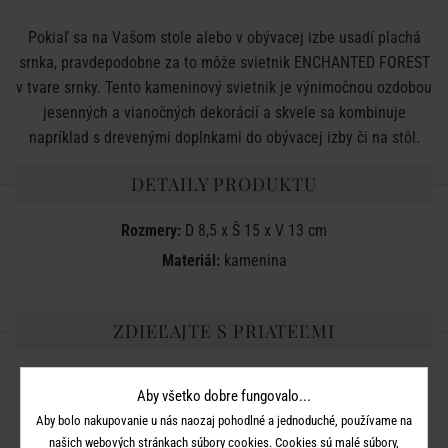
Pokiaľ sa na Vašom stole alebo v obývacej izbe usadí plachá
srnka, pravdepodobne za to môže svietnik ENCHANTED FOREST
v tvare srnky. Tento kameninový svietnik je výnimočnou ozdobou
jesenných a vianočných dekorácií a skvele sa kombinuje
napríklad s drevenými doplnkami do obývacej izby či na stôl.
DETAILY PRODUKTU
Rozmery:
D 8,5 x
Š 15 x V 13 cm
Materiál:
kamenina
ZDIEĽAJTE S PRIATEĽMI
Aby všetko dobre fungovalo...
Aby bolo nakupovanie u nás naozaj pohodlné a jednoduché, používame na
našich webových stránkach súbory cookies. Cookies sú malé súbory,