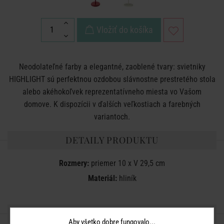
Vložiť do košíka
Neodolateľné farby a elegantné, zaoblené tvary: svietniky
HIGHLIGHT sú perfektnou ozdobou slávnostne prestretého stola
alebo akéhokoľvek reprezentatívneho miesta vo Vašom
domove. K dispozícii v ďalších veľkostiach a farebných
variantoch.
DETAILY PRODUKTU
Rozmery:
priemer 10 x V 29,5 cm
Materiál:
hliník
ZDIEĽAJTE S PRIATEĽMI
Aby všetko dobre fungovalo...