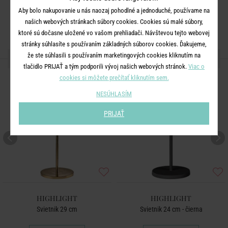
Aby bolo nakupovanie u nás naozaj pohodlné a jednoduché, používame na
našich webových stránkach súbory cookies. Cookies sú malé súbory,
ktoré sú dočasne uložené vo vašom prehliadači. Návštevou tejto webovej
stránky súhlasíte s používaním základných súborov cookies. Ďakujeme,
že ste súhlasili s používaním marketingových cookies kliknutím na
ĎALŠIE PRODUKTY ZO SÉRIE
tlačidlo PRIJAŤ a tým podporili vývoj našich webových stránok.
Viac o
cookies si môžete prečítať kliknutím sem.
NESÚHLASÍM
PRIJAŤ
HIGHLIGHT
HIGHLIGHT
Svietnik 29 cm
Svietnik 24 cm - čierna