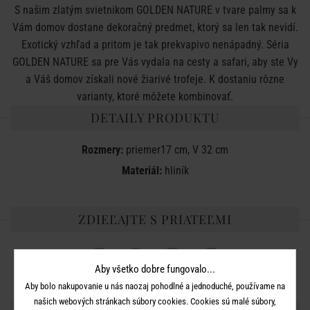
S našim zlatým svietnikom GOLDEN NATURE v tvare palmy sa k
Vám domov dostane dekoračný predmet, ktorý sa len tak nevidí.
Exotický vzhľad a pritom je tak prekvapivo nenápadný. Séria
GOLDEN NATURE sa pre Vás vydala na cesty a safari, aby ste Vy
a Váš domov získali nové žiarivé trofeje. K dostaniu rôzne
varianty, ktoré môžete kombinovať.
DETAILY PRODUKTU
Rozmery:
priemer17 cm, V 32 cm
Materiál:
hliník
ZDIEĽAJTE S PRIATEĽMI
Aby všetko dobre fungovalo...
Aby bolo nakupovanie u nás naozaj pohodlné a jednoduché, používame na
našich webových stránkach súbory cookies. Cookies sú malé súbory,