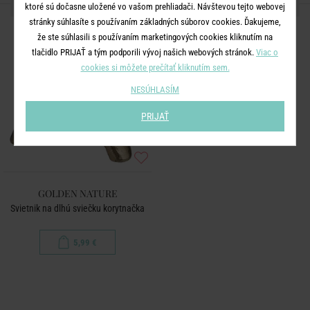
ĎALŠIE PRODUKTY ZO SÉRIE
ktoré sú dočasne uložené vo vašom prehliadači. Návštevou tejto webovej
stránky súhlasíte s používaním základných súborov cookies. Ďakujeme,
že ste súhlasili s používaním marketingových cookies kliknutím na
tlačidlo PRIJAŤ a tým podporili vývoj našich webových stránok.
Viac o
cookies si môžete prečítať kliknutím sem.
NESÚHLASÍM
PRIJAŤ
GOLDEN NATURE
Svietnik na dlhú sviečku korytnačka
5,99 €