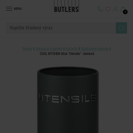
MENU
0
Domov
Dekorácie a doplnky
Kuchyňa
Skladovanie potravín
COOL KITCHEN Dóza "Utensils" - šalviová