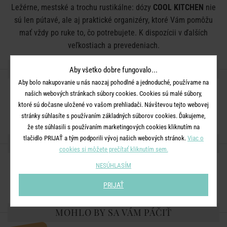
Ležérne, mestské a trochu rustikálne: dózy
COOL KITCHEN
nie
sú len pútavé, ale aj praktické organizéry, ktoré Vám pomôžu
mať vždy po ruke to, čo potrebujete. K dispozícii v ďalších
veľkostiach a prevedeniach.
DETAILY PRODUKTU
Aby všetko dobre fungovalo...
Aby bolo nakupovanie u nás naozaj pohodlné a jednoduché, používame na
Rozmery:
priemer 11 x V 15 cm
našich webových stránkach súbory cookies. Cookies sú malé súbory,
ktoré sú dočasne uložené vo vašom prehliadači. Návštevou tejto webovej
Materiál:
oceľ
stránky súhlasíte s používaním základných súborov cookies. Ďakujeme,
že ste súhlasili s používaním marketingových cookies kliknutím na
tlačidlo PRIJAŤ a tým podporili vývoj našich webových stránok.
Viac o
ZDIEĽAJTE S PRIATEĽMI
cookies si môžete prečítať kliknutím sem.
NESÚHLASÍM
PRIJAŤ
MOHLO BY SA VÁM PÁČIŤ