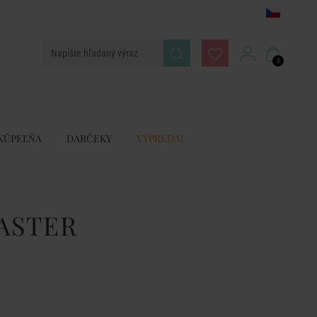
0
KÚPEĽŇA
DARČEKY
VÝPREDAJ
ASTER