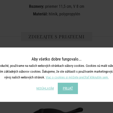
Rozmery:
priemer 11,5 cm, V 8 cm
Materiál:
hliník, polypropylén
ZDIEĽAJTE S PRIATEĽMI
Aby všetko dobre fungovalo...
oduché, používame na našich webových stránkach súbory cookies. Cookies sú malé súbo
ím základných súborov cookies. Ďakujeme, že ste súhlasili s používaním marketingových
vývoj našich webových stránok.
Viac o cookies si môžete prečítať kliknutím sem.
MOHLO BY SA VÁM PÁČIŤ
PRIJAŤ
NESÚHLASÍM