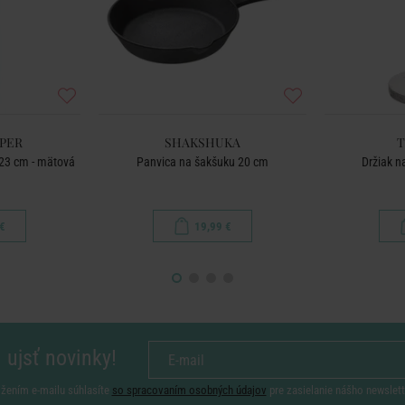
PPER
SHAKSHUKA
T
 23 cm - mätová
Panvica na šakšuku 20 cm
Držiak n
€
19,99 €
 ujsť novinky!
ožením e-mailu súhlasíte
so spracovaním osobných údajov
pre zasielanie nášho newslett