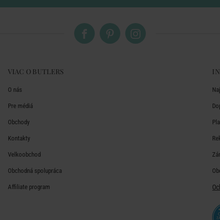
VIAC O BUTLERS
I
O nás
Na
Pre médiá
Do
Obchody
Pl
Kontakty
Re
Velkoobchod
Zá
Obchodná spolupráca
Ob
Affiliate program
Oc