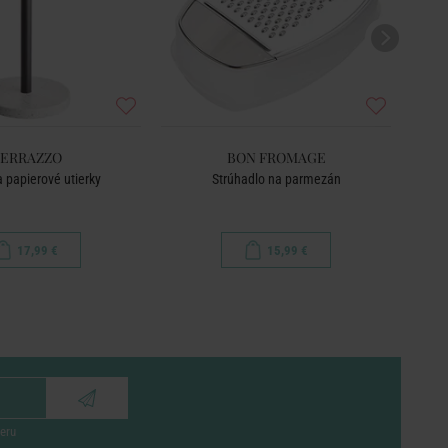
ERRAZZO
BON FROMAGE
a papierové utierky
Strúhadlo na parmezán
Mlyn
17,99 €
15,99 €
eru