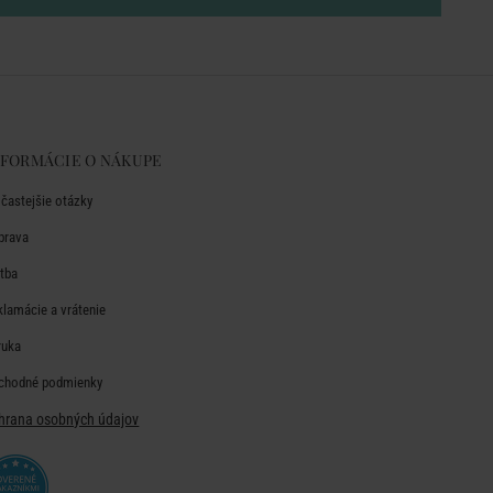
NFORMÁCIE O NÁKUPE
jčastejšie otázky
prava
atba
klamácie a vrátenie
ruka
chodné podmienky
hrana osobných údajov