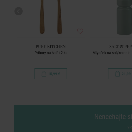
PURE KITCHEN
SALT & PE
Príbory na šalát 2 ks
Mlynček na soľ/korenie
15,99 €
21,99 
Nenechajte si
vl