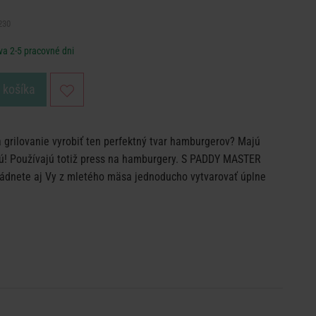
230
va 2-5 pracovné dni
o košíka
 grilovanie vyrobiť ten perfektný tvar hamburgerov? Majú
ajú! Používajú totiž press na hamburgery. S PADDY MASTER
ádnete aj Vy z mletého mäsa jednoducho vytvarovať úplne