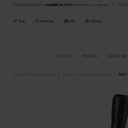
ŠTANDARDNÁ DOPRAVA
ZADARMO OD 99,00 €
(nevzťahuje sa na nábytok)
|
30 DNÍ
Blog
Newsletter
B2B
Obchody
NOVINKY
SVADBA
NÁBYTOK
Domov
Dekorácie a doplnky
Kuchyňa
Pomocníci do kuchyne
PADDY 